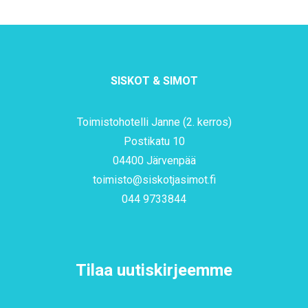
SISKOT & SIMOT
Toimistohotelli Janne (2. kerros)
Postikatu 10
04400 Järvenpää
toimisto@siskotjasimot.fi
044 9733844
Tilaa uutiskirjeemme