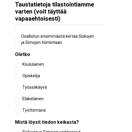
Taustatietoja tilastointiamme
varten (voit täyttää
vapaaehtoisesti)
Aiempi
Osallistun ensimmäistä kertaa Siskojen
osallistuminen
ja Simojen toimintaan
Oletko
Koululainen
Opiskelija
Työssäkäyvä
Eläkeläinen
Työttömänä
Mistä löysit tiedon keikasta?