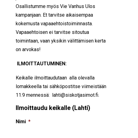
Osallistumme myös Vie Vanhus Ulos
kampanjaan. Et tarvitse aikaisempaa
kokemusta vapaaehtoistoiminnasta.
Vapaaehtoisen ei tarvitse sitoutua
toimintaan, vaan yksikin välittämisen kerta
on arvokas!
ILMOITTAUTUMINEN:
Keikalle ilmoittaudutaan alla olevalla
lomakkeella tai sähköpostitse viimeistään
11.9 mennessä:
lahti@siskotjasimot.fi
.
Ilmoittaudu keikalle (Lahti)
Nimi
*