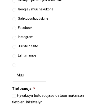
Siskojen ja Simojen verkkosivut
Google / muu hakukone
Sähköpostiuutiskirje
Facebook
Instagram
Juliste / esite
Lehtimainos
Tietosuoja
*
Hyväksyn
tietosuojaselosteen
mukaisen
tietojeni käsittelyn