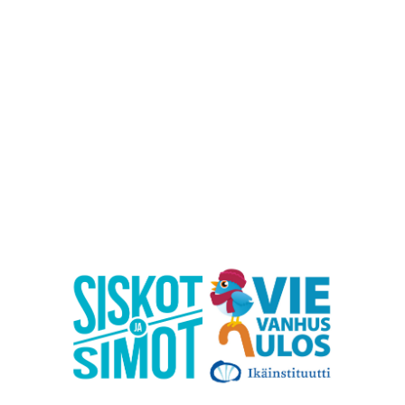
IKÄIHMISET
KOHTAAMISPAIKAT
MIESPORUKAT
YHTEYSTIEDOT
TILAA UUTISKIRJE
YHTEYDENOTTOLOMAKE