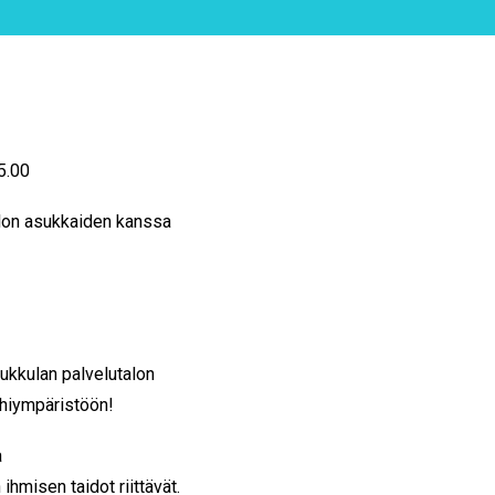
15.00
lon asukkaiden kanssa
ukkulan palvelutalon
hiympäristöön!
a
ihmisen taidot riittävät.