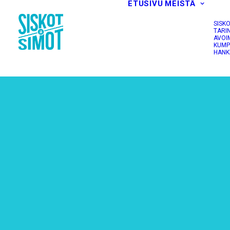
ETUSIVU
MEISTÄ
SISK
TARI
AVOI
KUMP
HANK