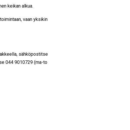
nnen keikan alkua.
toimintaan, vaan yksikin
makkeella, sähköpostitse
itse 044 9010729 (ma-to