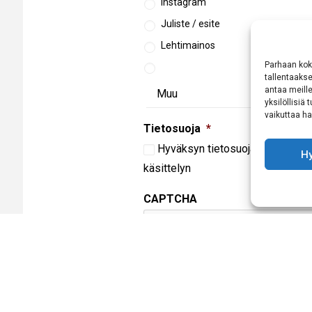
Instagram
Juliste / esite
Lehtimainos
Parhaan kok
tallentaaks
antaa meille
yksilöllisiä
vaikuttaa hai
Tietosuoja
*
Hyväksyn
tietosuojaselosteen
m
H
käsittelyn
CAPTCHA