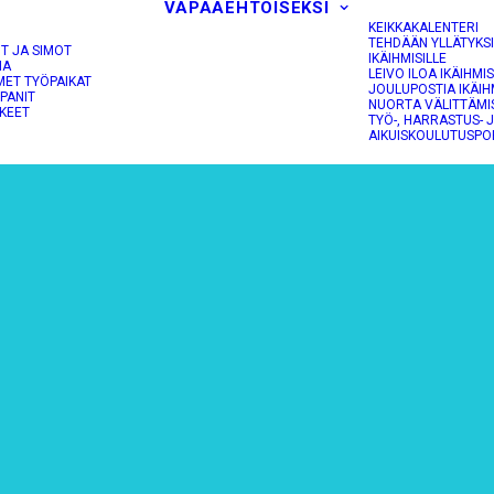
VAPAAEHTOISEKSI
KEIKKAKALENTERI
TEHDÄÄN YLLÄTYKS
OT JA SIMOT
IKÄIHMISILLE
NA
LEIVO ILOA IKÄIHMIS
MET TYÖPAIKAT
JOULUPOSTIA IKÄIH
PANIT
NUORTA VÄLITTÄMI
KEET
TYÖ-, HARRASTUS- 
AIKUISKOULUTUSPO