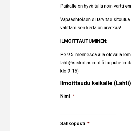
Paikalle on hyvä tulla noin vartti e
Vapaaehtoisen ei tarvitse sitoutua 
välittämisen kerta on arvokas!
ILMOITTAUTUMINEN:
Pe 9.5. mennessä
alla olevalla lo
lahti@siskotjasimot.fi tai puhelim
klo 9-15)
Ilmoittaudu keikalle (Lahti)
Nimi
*
Sähköposti
*