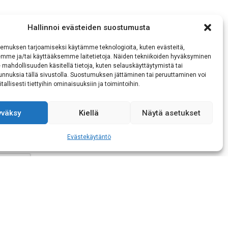
Hallinnoi evästeiden suostumusta
emuksen tarjoamiseksi käytämme teknologioita, kuten evästeitä,
emme ja/tai käyttääksemme laitetietoja. Näiden tekniikoiden hyväksyminen
 mahdollisuuden käsitellä tietoja, kuten selauskäyttäytymistä tai
 tunnuksia tällä sivustolla. Suostumuksen jättäminen tai peruuttaminen voi
tallisesti tiettyihin ominaisuuksiin ja toimintoihin.
ukaisen tietojeni
yväksy
Kiellä
Näytä asetukset
Evästekäytäntö