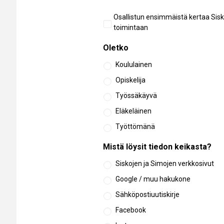
Aiempi
Osallistun ensimmäistä kertaa Sisk
osallistuminen
toimintaan
Oletko
Koululainen
Opiskelija
Työssäkäyvä
Eläkeläinen
Työttömänä
Mistä löysit tiedon keikasta?
Siskojen ja Simojen verkkosivut
Google / muu hakukone
Sähköpostiuutiskirje
Facebook