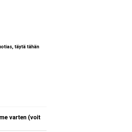
uotias, täytä tähän
mme varten (voit