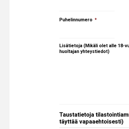
Puhelinnumero
*
Lisätietoja (Mikäli olet alle 18-v
huoltajan yhteystiedot)
Taustatietoja tilastointia
täyttää vapaaehtoisesti)