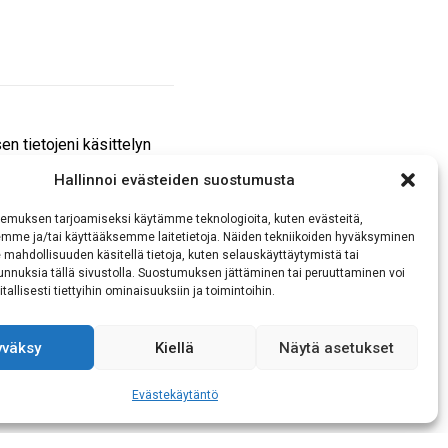
n tietojeni käsittelyn
Hallinnoi evästeiden suostumusta
emuksen tarjoamiseksi käytämme teknologioita, kuten evästeitä,
emme ja/tai käyttääksemme laitetietoja. Näiden tekniikoiden hyväksyminen
 mahdollisuuden käsitellä tietoja, kuten selauskäyttäytymistä tai
 tunnuksia tällä sivustolla. Suostumuksen jättäminen tai peruuttaminen voi
tallisesti tiettyihin ominaisuuksiin ja toimintoihin.
yväksy
Kiellä
Näytä asetukset
Evästekäytäntö