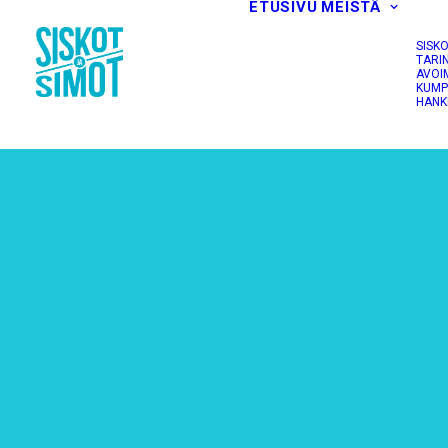
ETUSIVU
MEISTÄ
SISK
TARI
AVOI
KUMP
HANK