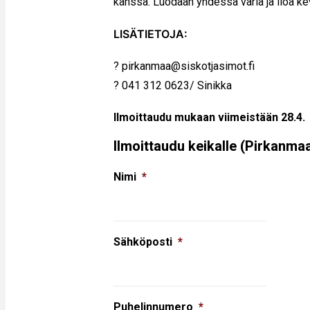
kanssa. Luodaan yhdessä väriä ja iloa ke
LISÄTIETOJA:
? pirkanmaa@siskotjasimot.fi
? 041 312 0623/ Sinikka
Ilmoittaudu mukaan viimeistään 28.4.
Ilmoittaudu keikalle (Pirkanma
Nimi
*
Sähköposti
*
Puhelinnumero
*