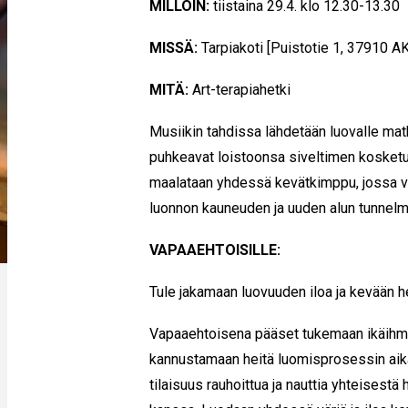
MILLOIN:
tiistaina 29.4. klo 12.30-13.30
MISSÄ:
Tarpiakoti [Puistotie 1, 37910 A
MITÄ:
Art-terapiahetki
Musiikin tahdissa lähdetään luovalle mat
puhkeavat loistoonsa siveltimen kosketu
maalataan yhdessä kevätkimppu, jossa vä
luonnon kauneuden ja uuden alun tunnelm
VAPAAEHTOISILLE:
Tule jakamaan luovuuden iloa ja kevään 
Vapaaehtoisena pääset tukemaan ikäihmis
kannustamaan heitä luomisprosessin ai
tilaisuus rauhoittua ja nauttia yhteisest