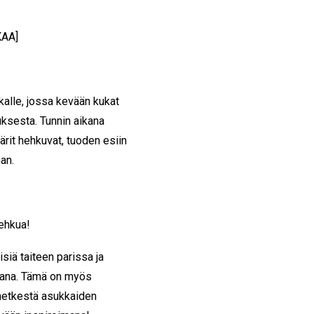
KAA]
kalle, jossa kevään kukat
ksesta. Tunnin aikana
rit hehkuvat, tuoden esiin
an.
hehkua!
iä taiteen parissa ja
kana. Tämä on myös
ä hetkestä asukkaiden