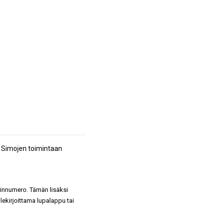
a Simojen toimintaan
elinnumero. Tämän lisäksi
llekirjoittama lupalappu tai