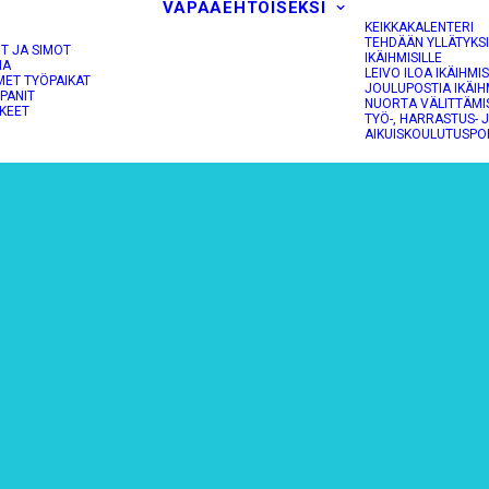
VAPAAEHTOISEKSI
KEIKKAKALENTERI
TEHDÄÄN YLLÄTYKS
OT JA SIMOT
IKÄIHMISILLE
NA
LEIVO ILOA IKÄIHMIS
MET TYÖPAIKAT
JOULUPOSTIA IKÄIH
PANIT
NUORTA VÄLITTÄMI
KEET
TYÖ-, HARRASTUS- 
AIKUISKOULUTUSPO