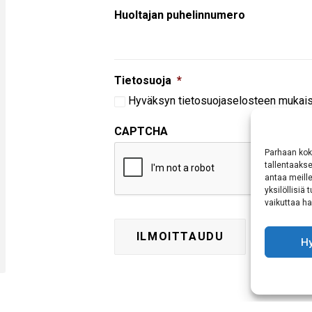
Huoltajan puhelinnumero
Tietosuoja
*
Hyväksyn
tietosuojaselosteen
mukaise
CAPTCHA
Parhaan kok
tallentaaks
antaa meille
yksilöllisiä
vaikuttaa hai
H