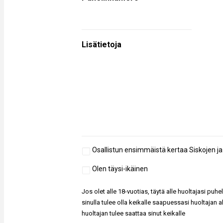
Lisätietoja
Aiempi
Osallistun ensimmäistä kertaa Siskojen j
osallistuminen
Täysi-
Olen täysi-ikäinen
ikäisyys
Jos olet alle 18-vuotias, täytä alle huoltajasi puh
sinulla tulee olla keikalle saapuessasi huoltajan a
huoltajan tulee saattaa sinut keikalle