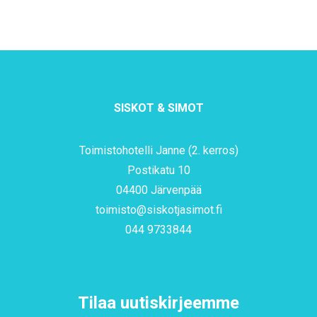
SISKOT & SIMOT
Toimistohotelli Janne (2. kerros)
Postikatu 10
04400 Järvenpää
toimisto@siskotjasimot.fi
044 9733844
Tilaa uutiskirjeemme