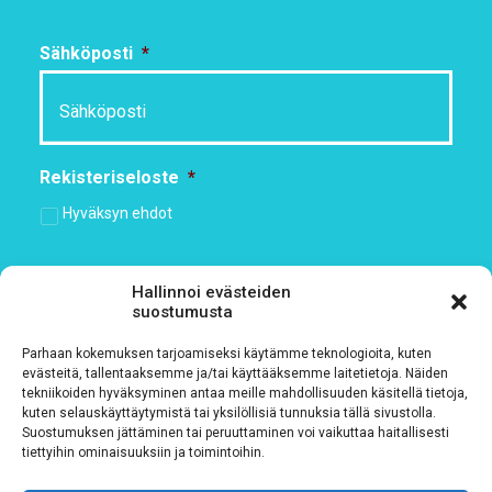
Sähköposti
*
Rekisteriseloste
*
Hyväksyn ehdot
Tutustu rekisteriselosteeseemme
tämän linkin kautta!
Hallinnoi evästeiden
suostumusta
CAPTCHA
Parhaan kokemuksen tarjoamiseksi käytämme teknologioita, kuten
evästeitä, tallentaaksemme ja/tai käyttääksemme laitetietoja. Näiden
tekniikoiden hyväksyminen antaa meille mahdollisuuden käsitellä tietoja,
kuten selauskäyttäytymistä tai yksilöllisiä tunnuksia tällä sivustolla.
Suostumuksen jättäminen tai peruuttaminen voi vaikuttaa haitallisesti
tiettyihin ominaisuuksiin ja toimintoihin.