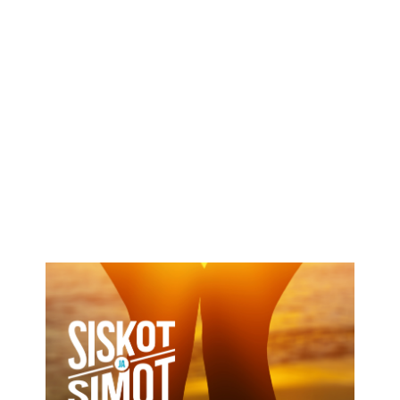
IKÄIHMISET
KOHTAAMISPAIKAT
MIESPORUKAT
YHTEYSTIEDOT
TILAA UUTISKIRJE
YHTEYDENOTTOLOMAKE