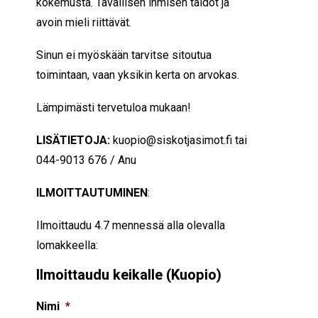
kokemusta. Tavallisen ihmisen taidot ja
avoin mieli riittävät.
Sinun ei myöskään tarvitse sitoutua
toimintaan, vaan yksikin kerta on arvokas.
Lämpimästi tervetuloa mukaan!
LISÄTIETOJA:
kuopio@siskotjasimot.fi tai
044-9013 676 / Anu
ILMOITTAUTUMINEN
:
Ilmoittaudu 4.7 mennessä alla olevalla
lomakkeella:
Ilmoittaudu keikalle (Kuopio)
Nimi
*