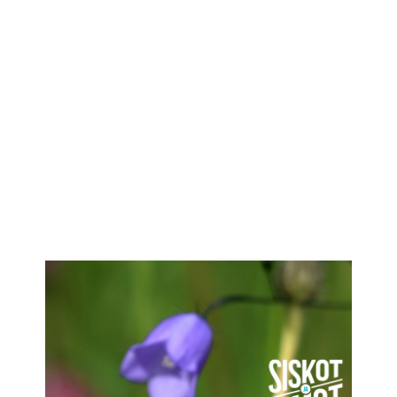
IKÄIHMISET
KOHTAAMISPAIKAT
MIESPORUKAT
YHTEYSTIEDOT
TILAA UUTISKIRJE
YHTEYDENOTTOLOMAKE