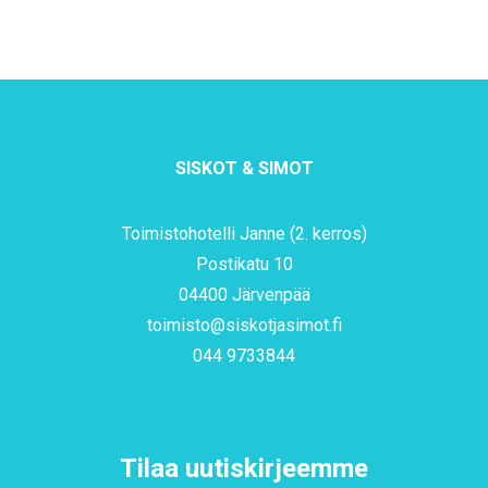
SISKOT & SIMOT
Toimistohotelli Janne (2. kerros)
Postikatu 10
04400 Järvenpää
toimisto@siskotjasimot.fi
044 9733844
Tilaa uutiskirjeemme