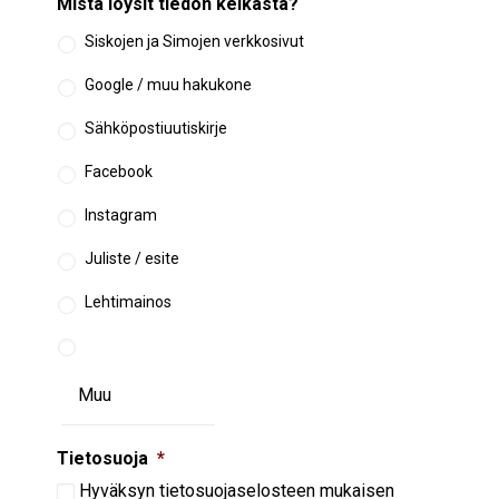
Mistä löysit tiedon keikasta?
Siskojen ja Simojen verkkosivut
Google / muu hakukone
Sähköpostiuutiskirje
Facebook
Instagram
Juliste / esite
Lehtimainos
Tietosuoja
*
Hyväksyn
tietosuojaselosteen
mukaisen