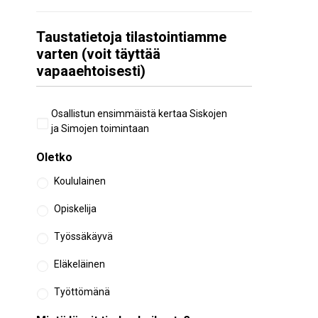
Taustatietoja tilastointiamme
varten (voit täyttää
vapaaehtoisesti)
Aiempi
Osallistun ensimmäistä kertaa Siskojen
osallistuminen
ja Simojen toimintaan
Oletko
Koululainen
Opiskelija
Työssäkäyvä
Eläkeläinen
Työttömänä