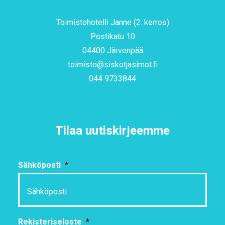
Toimistohotelli Janne (2. kerros)
Postikatu 10
04400 Järvenpää
toimisto@siskotjasimot.fi
044 9733844
Tilaa uutiskirjeemme
Sähköposti
*
Rekisteriseloste
*