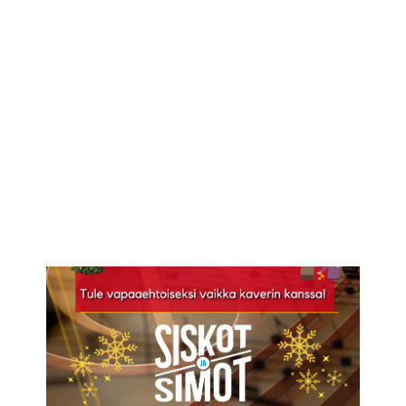
IKÄIHMISET
KOHTAAMISPAIKAT
MIESPORUKAT
YHTEYSTIEDOT
TILAA UUTISKIRJE
YHTEYDENOTTOLOMAKE