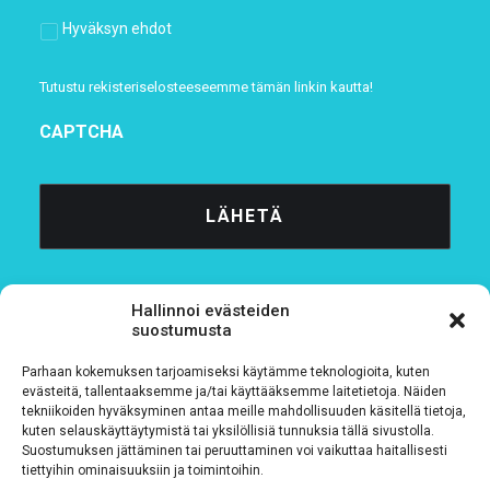
Hyväksyn ehdot
Tutustu rekisteriselosteeseemme
tämän linkin kautta!
CAPTCHA
Hallinnoi evästeiden
suostumusta
Parhaan kokemuksen tarjoamiseksi käytämme teknologioita, kuten
Tietosuojaseloste
evästeitä, tallentaaksemme ja/tai käyttääksemme laitetietoja. Näiden
tekniikoiden hyväksyminen antaa meille mahdollisuuden käsitellä tietoja,
kuten selauskäyttäytymistä tai yksilöllisiä tunnuksia tällä sivustolla.
Verkkolaskutustiedot
Suostumuksen jättäminen tai peruuttaminen voi vaikuttaa haitallisesti
tiettyihin ominaisuuksiin ja toimintoihin.
Materiaalipankki