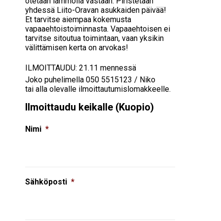
otetaan lämmöllä vastaan. Piristetään
yhdessä Liito-Oravan asukkaiden päivää!
Et tarvitse aiempaa kokemusta
vapaaehtoistoiminnasta. Vapaaehtoisen ei
tarvitse sitoutua toimintaan, vaan yksikin
välittämisen kerta on arvokas!
ILMOITTAUDU: 21.11 mennessä
Joko puhelimella 050 5515123 / Niko
tai alla olevalle ilmoittautumislomakkeelle.
Ilmoittaudu keikalle (Kuopio)
Nimi
*
Sähköposti
*