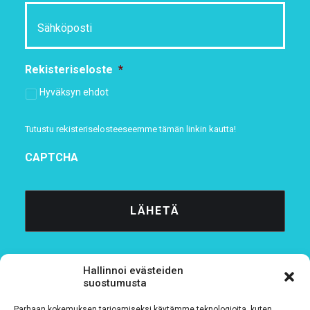
Rekisteriseloste
*
Hyväksyn ehdot
Tutustu rekisteriselosteeseemme
tämän linkin kautta!
CAPTCHA
Hallinnoi evästeiden
suostumusta
Parhaan kokemuksen tarjoamiseksi käytämme teknologioita, kuten