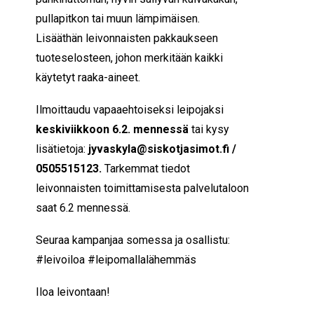
pullapitkon tai muun lämpimäisen.
Lisääthän leivonnaisten pakkaukseen
tuoteselosteen, johon merkitään kaikki
käytetyt raaka-aineet.
Ilmoittaudu vapaaehtoiseksi leipojaksi
keskiviikkoon
6
.2.
mennessä
tai kysy
lisätietoja:
jyvaskyla@siskotjasimot.fi /
0505515123.
Tarkemmat tiedot
leivonnaisten toimittamisesta palvelutaloon
saat 6.2 mennessä.
Seuraa kampanjaa somessa ja osallistu:
#leivoiloa #leipomallalähemmäs
Iloa leivontaan!