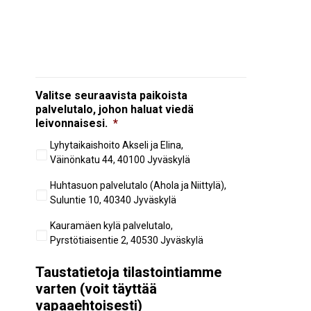
Valitse seuraavista paikoista
palvelutalo, johon haluat viedä
leivonnaisesi.
*
Lyhytaikaishoito Akseli ja Elina,
Väinönkatu 44, 40100 Jyväskylä
Huhtasuon palvelutalo (Ahola ja Niittylä),
Suluntie 10, 40340 Jyväskylä
Kauramäen kylä palvelutalo,
Pyrstötiaisentie 2, 40530 Jyväskylä
Taustatietoja tilastointiamme
varten (voit täyttää
vapaaehtoisesti)