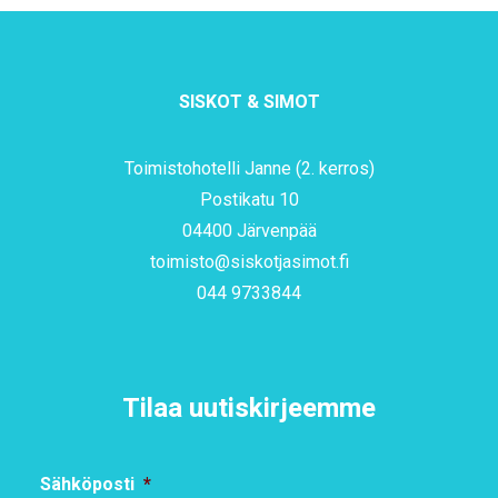
SISKOT & SIMOT
Toimistohotelli Janne (2. kerros)
Postikatu 10
04400 Järvenpää
toimisto@siskotjasimot.fi
044 9733844
Tilaa uutiskirjeemme
Sähköposti
*