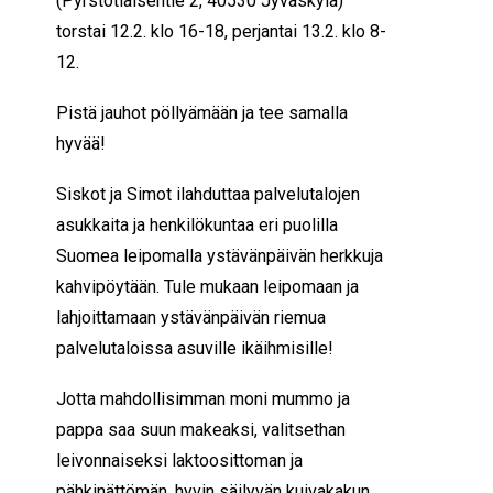
(Pyrstötiaisentie 2, 40530 Jyväskylä)
torstai 12.2. klo 16-18, perjantai 13.2. klo 8-
12.
Pistä jauhot pöllyämään ja tee samalla
hyvää!
Siskot ja Simot ilahduttaa palvelutalojen
asukkaita ja henkilökuntaa eri puolilla
Suomea leipomalla ystävänpäivän herkkuja
kahvipöytään. Tule mukaan leipomaan ja
lahjoittamaan ystävänpäivän riemua
palvelutaloissa asuville ikäihmisille!
Jotta mahdollisimman moni mummo ja
pappa saa suun makeaksi, valitsethan
leivonnaiseksi laktoosittoman ja
pähkinättömän, hyvin säilyvän kuivakakun,