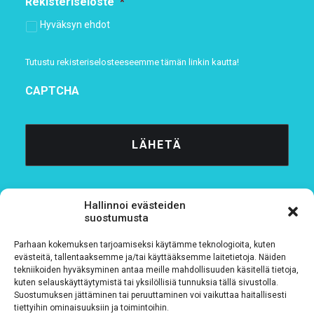
Rekisteriseloste
*
Hyväksyn ehdot
Tutustu rekisteriselosteeseemme
tämän linkin kautta!
CAPTCHA
Hallinnoi evästeiden
suostumusta
Parhaan kokemuksen tarjoamiseksi käytämme teknologioita, kuten
Tietosuojaseloste
evästeitä, tallentaaksemme ja/tai käyttääksemme laitetietoja. Näiden
tekniikoiden hyväksyminen antaa meille mahdollisuuden käsitellä tietoja,
kuten selauskäyttäytymistä tai yksilöllisiä tunnuksia tällä sivustolla.
Verkkolaskutustiedot
Suostumuksen jättäminen tai peruuttaminen voi vaikuttaa haitallisesti
tiettyihin ominaisuuksiin ja toimintoihin.