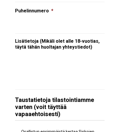
Puhelinnumero
*
Lisätietoja (Mikäli olet alle 18-vuotias,
täytä tähän huoltajan yhteystiedot)
Taustatietoja tilastointiamme
varten (voit täyttää
vapaaehtoisesti)
Aiempi
Osallistun ensimmäistä kertaa Siskojen