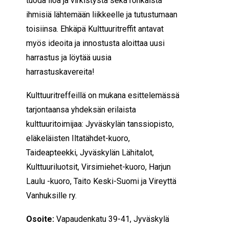
tuoda iloa ja virkistystä sekä rohkaista
ihmisiä lähtemään liikkeelle ja tutustumaan
toisiinsa. Ehkäpä Kulttuuritreffit antavat
myös ideoita ja innostusta aloittaa uusi
harrastus ja löytää uusia
harrastuskavereita!
Kulttuuritreffeillä on mukana esittelemässä
tarjontaansa yhdeksän erilaista
kulttuuritoimijaa: Jyväskylän tanssiopisto,
eläkeläisten Iltatähdet-kuoro,
Taideapteekki, Jyväskylän Lähitalot,
Kulttuuriluotsit, Virsimiehet-kuoro, Harjun
Laulu -kuoro, Taito Keski-Suomi ja Vireyttä
Vanhuksille ry.
Osoite:
Vapaudenkatu 39-41, Jyväskylä