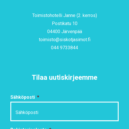
Toimistohotelli Janne (2. kerros)
Postikatu 10
04400 Järvenpää
toimisto@siskotjasimot.fi
044 9733844
Tilaa uutiskirjeemme
Sähköposti
*