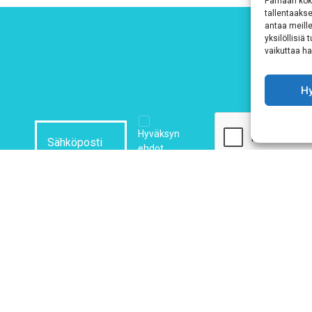
Parhaan kok
tallentaaks
antaa meille
yksilöllisiä
vaikuttaa hai
H
Hyväksyn
ehdot
Tutustu tietosuojaselosteeseemme
tämän linkin kautta!