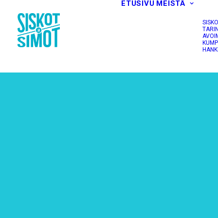
ETUSIVU
MEISTÄ
SISK
TARI
AVOI
KUMP
HANK