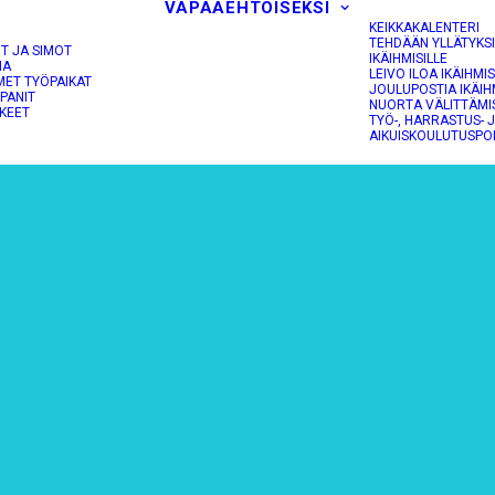
VAPAAEHTOISEKSI
KEIKKAKALENTERI
TEHDÄÄN YLLÄTYKS
OT JA SIMOT
IKÄIHMISILLE
NA
LEIVO ILOA IKÄIHMIS
MET TYÖPAIKAT
JOULUPOSTIA IKÄIH
PANIT
NUORTA VÄLITTÄMI
KEET
TYÖ-, HARRASTUS- 
AIKUISKOULUTUSPO