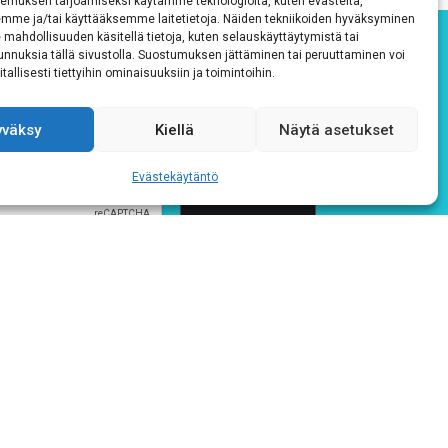
emuksen tarjoamiseksi käytämme teknologioita, kuten evästeitä,
emme ja/tai käyttääksemme laitetietoja. Näiden tekniikoiden hyväksyminen
 mahdollisuuden käsitellä tietoja, kuten selauskäyttäytymistä tai
 tunnuksia tällä sivustolla. Suostumuksen jättäminen tai peruuttaminen voi
tallisesti tiettyihin ominaisuuksiin ja toimintoihin.
yväksy
Kiellä
Näytä asetukset
Evästekäytäntö