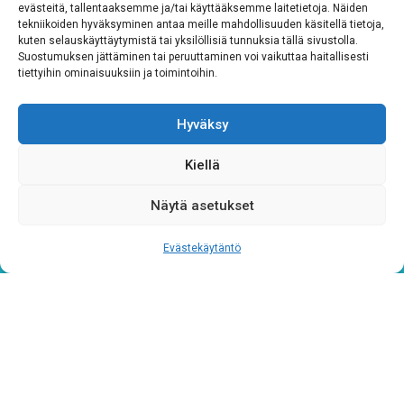
evästeitä, tallentaaksemme ja/tai käyttääksemme laitetietoja. Näiden
CAPTCHA
tekniikoiden hyväksyminen antaa meille mahdollisuuden käsitellä tietoja,
kuten selauskäyttäytymistä tai yksilöllisiä tunnuksia tällä sivustolla.
Suostumuksen jättäminen tai peruuttaminen voi vaikuttaa haitallisesti
tiettyihin ominaisuuksiin ja toimintoihin.
Hyväksy
Kiellä
Näytä asetukset
Tietosuojaseloste
Evästekäytäntö
Verkkolaskutustiedot
Materiaalipankki