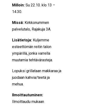
Milloin:
Su 22.10. klo 13 –
14.30.
Missä:
Kirkkonummen
palvelutalo, Rajakuja 3A.
Lisätietoja:
Kuljemme
esteettömän reitin talon
ympärillä, jonka varrella
muutamia tehtävärasteja.
Lopuksi grillataan makkaraa ja
juodaan kahvia/teetä ja
mehua.
Ilmoittautuminen:
Ilmoittaudu mukaan