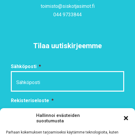
toimisto@siskotjasimot.fi
044 9733844
Tilaa uutiskirjeemme
Sähköposti
*
Rekisteriseloste
*
Hyväksyn ehdot
Hallinnoi evästeiden
suostumusta
Tutustu rekisteriselosteeseemme
tämän linkin kautta!
Parhaan kokemuksen tarjoamiseksi käytämme teknologioita, kuten