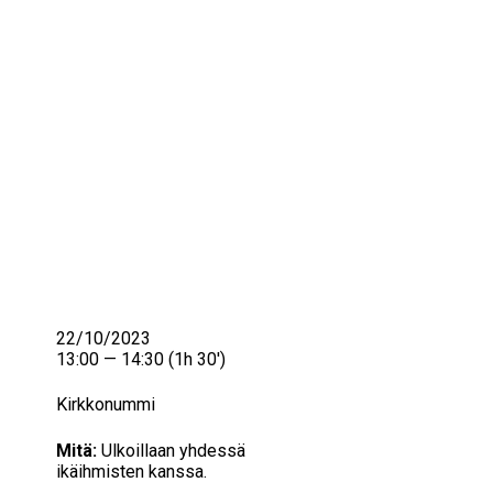
IKÄIHMISET
KOHTAAMISPAIKAT
MIESPORUKAT
YHTEYSTIEDOT
TILAA UUTISKIRJE
YHTEYDENOTTOLOMAKE
22/10/2023
13:00 — 14:30
(1h 30′)
Kirkkonummi
Mitä:
Ulkoillaan yhdessä
ikäihmisten kanssa.