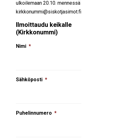
ulkoilemaan 20.10. mennessä
kirkkonummi@siskotjasimot.fi
Ilmoittaudu keikalle
(Kirkkonummi)
Nimi
*
Sähköposti
*
Puhelinnumero
*