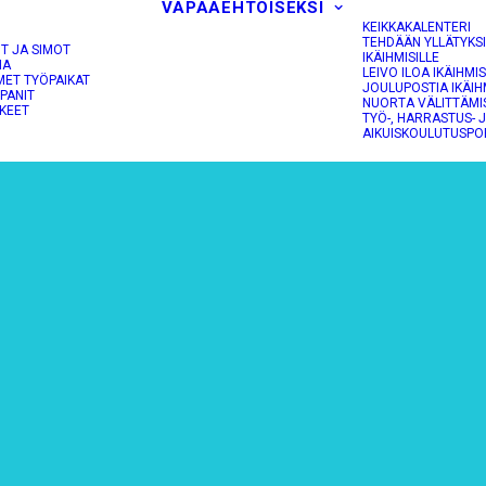
VAPAAEHTOISEKSI
KEIKKAKALENTERI
TEHDÄÄN YLLÄTYKS
OT JA SIMOT
IKÄIHMISILLE
NA
LEIVO ILOA IKÄIHMIS
MET TYÖPAIKAT
JOULUPOSTIA IKÄIH
PANIT
NUORTA VÄLITTÄMI
KEET
TYÖ-, HARRASTUS- 
AIKUISKOULUTUSPO