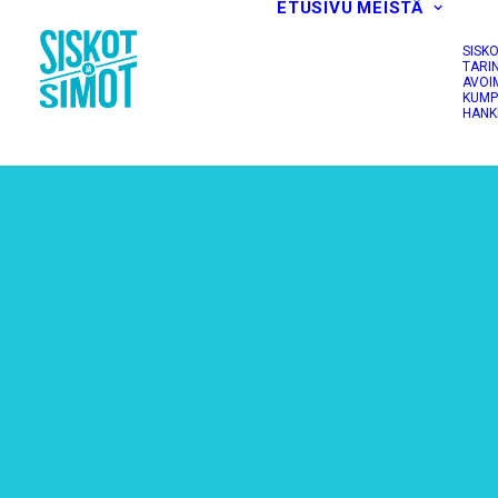
ETUSIVU
MEISTÄ
SISK
TARI
AVOI
KUMP
HANK