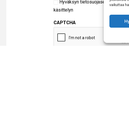
Hyväksyn
tietosuojaselosteen
muka
vaikuttaa hai
käsittelyn
H
CAPTCHA