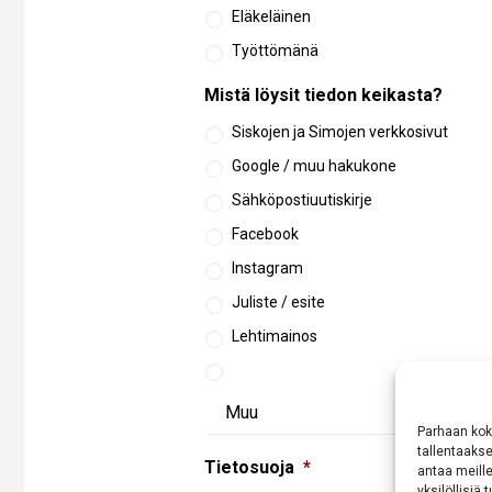
Eläkeläinen
Työttömänä
Mistä löysit tiedon keikasta?
Siskojen ja Simojen verkkosivut
Google / muu hakukone
Sähköpostiuutiskirje
Facebook
Instagram
Juliste / esite
Lehtimainos
Parhaan kok
tallentaaks
Tietosuoja
*
antaa meille
yksilöllisiä