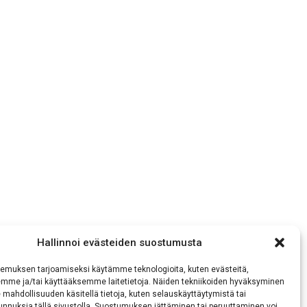
Hallinnoi evästeiden suostumusta
emuksen tarjoamiseksi käytämme teknologioita, kuten evästeitä,
emme ja/tai käyttääksemme laitetietoja. Näiden tekniikoiden hyväksyminen
 mahdollisuuden käsitellä tietoja, kuten selauskäyttäytymistä tai
 tunnuksia tällä sivustolla. Suostumuksen jättäminen tai peruuttaminen voi