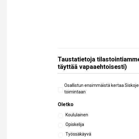
Taustatietoja tilastointiamm
täyttää vapaaehtoisesti)
Aiempi
Osallistun ensimmäistä kertaa Siskoje
osallistuminen
toimintaan
Oletko
Koululainen
Opiskelija
Työssäkäyvä