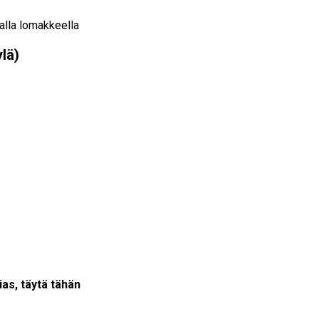
valla lomakkeella
ylä)
tias, täytä tähän