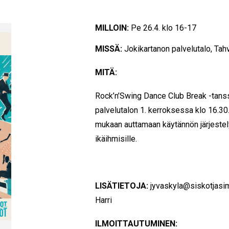
MILLOIN:
Pe 26.4. klo 16-17
MISSÄ:
Jokikartanon palvelutalo, Ta
MITÄ:
Rock’n’Swing Dance Club Break -tans
palvelutalon 1. kerroksessa klo 16.30
mukaan auttamaan käytännön järjestel
ikäihmisille.
LISÄTIETOJA:
jyvaskyla@siskotjasim
Harri
ILMOITTAUTUMINEN: