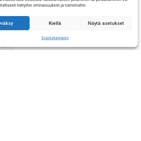
isen tietojeni
tallisesti tiettyihin ominaisuuksiin ja toimintoihin.
yväksy
Kiellä
Näytä asetukset
Evästekäytäntö