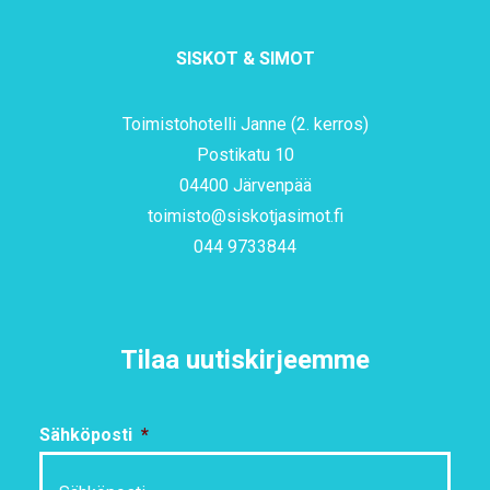
SISKOT & SIMOT
Toimistohotelli Janne (2. kerros)
Postikatu 10
04400 Järvenpää
toimisto@siskotjasimot.fi
044 9733844
Tilaa uutiskirjeemme
Sähköposti
*