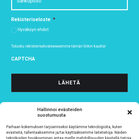
Rekisteriseloste
*
Hyväksyn ehdot
Tutustu rekisteriselosteeseemme
tämän linkin kautta!
CAPTCHA
Hallinnoi evästeiden
suostumusta
Parhaan kokemuksen tarjoamiseksi käytämme teknologioita, kuten
Tietosuojaseloste
evästeitä, tallentaaksemme ja/tai käyttääksemme laitetietoja. Näiden
tekniikoiden hyväksyminen antaa meille mahdollisuuden käsitellä tietoja,