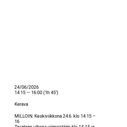
IKÄIHMISET
KOHTAAMISPAIKAT
MIESPORUKAT
YHTEYSTIEDOT
TILAA UUTISKIRJE
YHTEYDENOTTOLOMAKE
24/06/2026
14:15 — 16:00
(1h 45′)
Kerava
MILLOIN: Keskiviikkona 24.6. klo 14.15 –
16
Tavataan ulkona viimeistään klo 14.15 ja