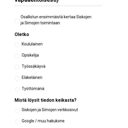
Aiempi
Osallistun ensimmäistä kertaa Siskojen
osallistuminen
ja Simojen toimintaan
Oletko
Koululainen
Opiskelija
Työssäkäyvä
Eläkeläinen
Työttömänä
Mistä löysit tiedon keikasta?
Siskojen ja Simojen verkkosivut
Google / muu hakukone