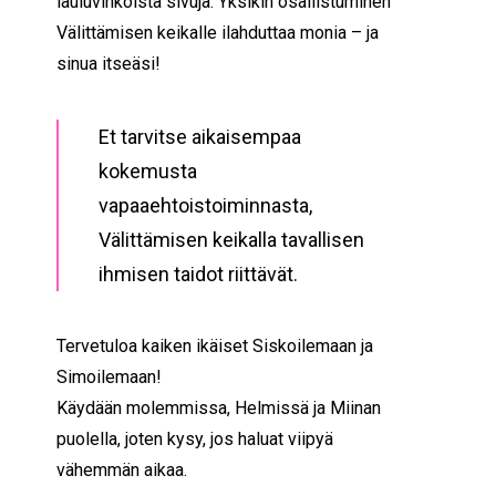
lauluvihkoista sivuja.
Yksikin osallistuminen
Välittämisen keikalle ilahduttaa monia – ja
sinua itseäsi!
Et tarvitse aikaisempaa
kokemusta
vapaaehtoistoiminnasta,
Välittämisen keikalla tavallisen
ihmisen taidot riittävät.
Tervetuloa kaiken ikäiset Siskoilemaan ja
Simoilemaan!
Käydään molemmissa, Helmissä ja Miinan
puolella, joten kysy, jos haluat viipyä
vähemmän aikaa.