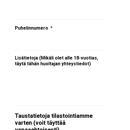
Puhelinnumero
*
Lisätietoja (Mikäli olet alle 18-vuotias,
täytä tähän huoltajan yhteystiedot)
Taustatietoja tilastointiamme
varten (voit täyttää
vapaaehtoisesti)