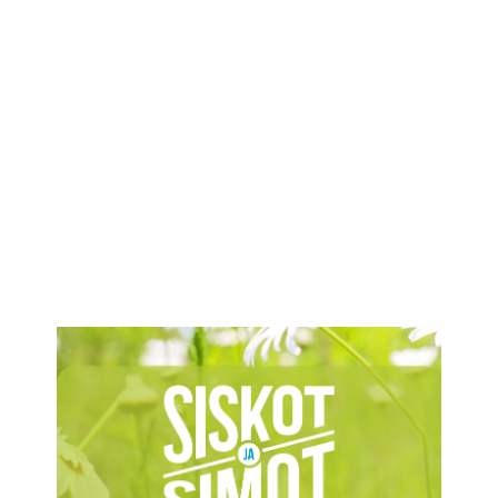
IKÄIHMISET
KOHTAAMISPAIKAT
MIESPORUKAT
YHTEYSTIEDOT
TILAA UUTISKIRJE
YHTEYDENOTTOLOMAKE