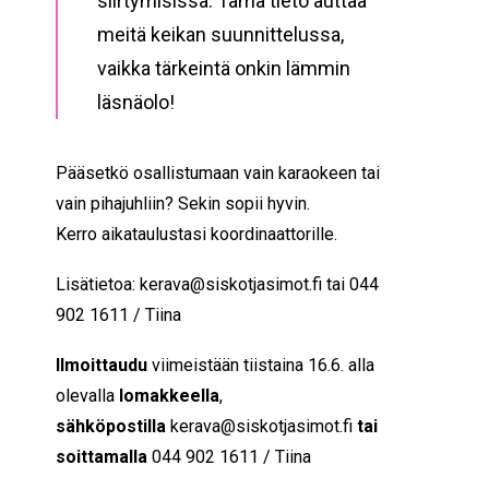
siirtymisissä. Tämä tieto auttaa
meitä keikan suunnittelussa,
vaikka tärkeintä onkin lämmin
läsnäolo!
Pääsetkö osallistumaan vain karaokeen tai
vain pihajuhliin? Sekin sopii hyvin.
Kerro aikataulustasi koordinaattorille.
Lisätietoa: kerava@siskotjasimot.fi tai
044
902 1611 / Tiina
Ilmoittaudu
viimeistään tiistaina 16.6. alla
olevalla
lomakkeella
,
sähköpostilla
kerava@siskotjasimot.fi
tai
soittamalla
044 902 1611 / Tiina