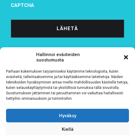
CAPTCHA
Hallinnoi evästeiden
suostumusta
Parhaan kokemuksen tarjoamiseksi käytämme teknologioita, kuten
Tietosuojaseloste
evästeitä, tallentaaksemme ja/tai käyttääksemme laitetietoja. Näiden
tekniikoiden hyväksyminen antaa meille mahdollisuuden käsitellä tietoja,
kuten selauskäyttäytymistä tai yksilöllisiä tunnuksia tällä sivustolla.
Verkkolaskutustiedot
Suostumuksen jättäminen tai peruuttaminen voi vaikuttaa haitallisesti
tiettyihin ominaisuuksiin ja toimintoihin.
Materiaalipankki
Hyväksy
Kiellä