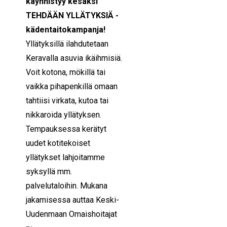
k
äynnistyy kesäksi
TEHDÄÄN YLLÄTYKSIÄ -
kädentaitokampanja!
Yllätyksillä ilahdutetaan
Keravalla asuvia ikäihmisiä.
Voit kotona, mökillä tai
vaikka pihapenkillä omaan
tahtiisi virkata, kutoa tai
nikkaroida yllätyksen.
Tempauksessa kerätyt
uudet kotitekoiset
yllätykset lahjoitamme
syksyllä mm.
palvelutaloihin. Mukana
jakamisessa auttaa Keski-
Uudenmaan Omaishoitajat