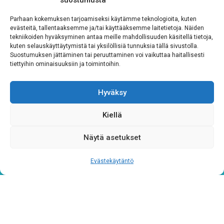
suostumusta
Rekisteriseloste
*
Parhaan kokemuksen tarjoamiseksi käytämme teknologioita, kuten
Hyväksyn ehdot
evästeitä, tallentaaksemme ja/tai käyttääksemme laitetietoja. Näiden
tekniikoiden hyväksyminen antaa meille mahdollisuuden käsitellä tietoja,
kuten selauskäyttäytymistä tai yksilöllisiä tunnuksia tällä sivustolla.
Tutustu rekisteriselosteeseemme
tämän linkin kautta!
Suostumuksen jättäminen tai peruuttaminen voi vaikuttaa haitallisesti
tiettyihin ominaisuuksiin ja toimintoihin.
CAPTCHA
Hyväksy
Kiellä
Näytä asetukset
Evästekäytäntö
Tietosuojaseloste
Verkkolaskutustiedot