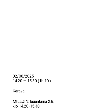
IKÄIHMISET
KOHTAAMISPAIKAT
MIESPORUKAT
YHTEYSTIEDOT
TILAA UUTISKIRJE
YHTEYDENOTTOLOMAKE
02/08/2025
14:20 — 15:30
(1h 10′)
Kerava
MILLOIN: lauantaina 2.8.
klo 14.20-15.30