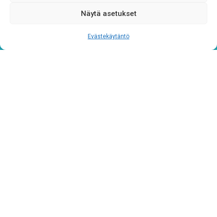
Näytä asetukset
CAPTCHA
Evästekäytäntö
Tietosuojaseloste
Verkkolaskutustiedot
Materiaalipankki