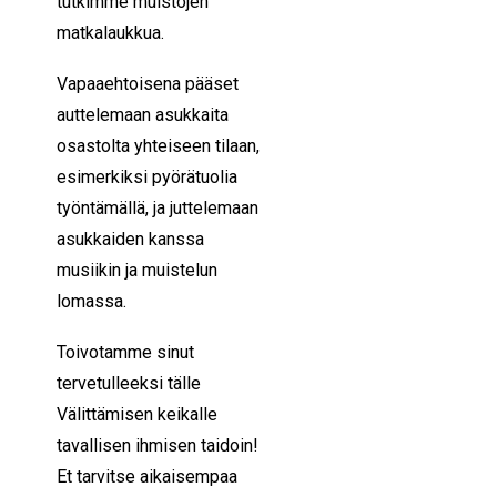
tutkimme muistojen
matkalaukkua.
Vapaaehtoisena pääset
auttelemaan asukkaita
osastolta yhteiseen tilaan,
esimerkiksi pyörätuolia
työntämällä, ja juttelemaan
asukkaiden kanssa
musiikin ja muistelun
lomassa.
Toivotamme sinut
tervetulleeksi tälle
Välittämisen keikalle
tavallisen ihmisen taidoin!
Et tarvitse aikaisempaa