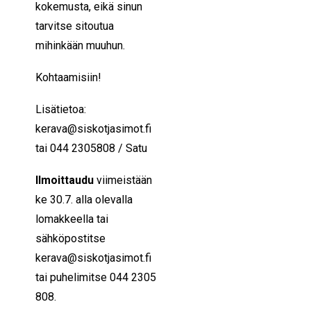
kokemusta, eikä sinun
tarvitse sitoutua
mihinkään muuhun.
Kohtaamisiin!
Lisätietoa:
kerava@siskotjasimot.fi
tai 044 2305808 / Satu
Ilmoittaudu
viimeistään
ke 30.7. alla olevalla
lomakkeella tai
sähköpostitse
kerava@siskotjasimot.fi
tai puhelimitse 044 2305
808.