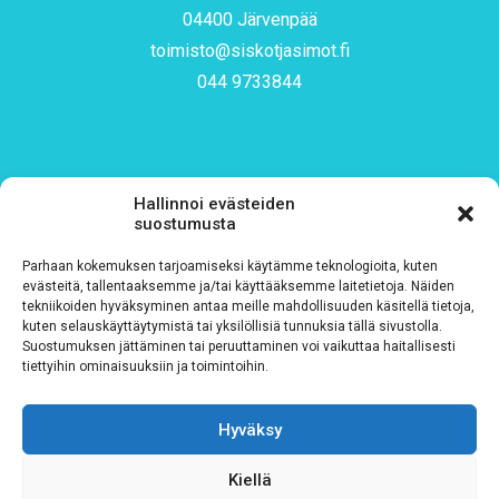
04400 Järvenpää
toimisto@siskotjasimot.fi
044 9733844
Tilaa uutiskirjeemme
Hallinnoi evästeiden
suostumusta
Parhaan kokemuksen tarjoamiseksi käytämme teknologioita, kuten
Sähköposti
*
evästeitä, tallentaaksemme ja/tai käyttääksemme laitetietoja. Näiden
tekniikoiden hyväksyminen antaa meille mahdollisuuden käsitellä tietoja,
kuten selauskäyttäytymistä tai yksilöllisiä tunnuksia tällä sivustolla.
Suostumuksen jättäminen tai peruuttaminen voi vaikuttaa haitallisesti
tiettyihin ominaisuuksiin ja toimintoihin.
Rekisteriseloste
*
Hyväksy
Hyväksyn ehdot
Kiellä
Tutustu rekisteriselosteeseemme
tämän linkin kautta!