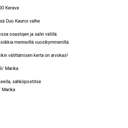
00
Kerava
ässä Duo Kaunis valhe
sa osastojen ja salin välillä.
usiikkia menneiltä vuosikymmeniltä.
ikin välittämisen kerta on arvokas!
69/ Marika
kkeella, sähköpostitse
 Marika