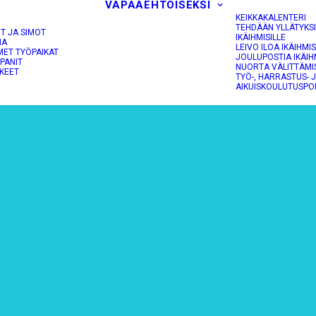
VAPAAEHTOISEKSI
KEIKKAKALENTERI
TEHDÄÄN YLLÄTYKS
OT JA SIMOT
IKÄIHMISILLE
NA
LEIVO ILOA IKÄIHMIS
MET TYÖPAIKAT
JOULUPOSTIA IKÄIH
PANIT
NUORTA VÄLITTÄMI
KEET
TYÖ-, HARRASTUS- 
AIKUISKOULUTUSPO