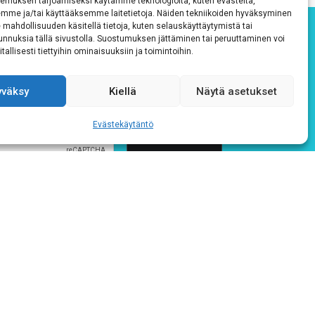
emuksen tarjoamiseksi käytämme teknologioita, kuten evästeitä,
emme ja/tai käyttääksemme laitetietoja. Näiden tekniikoiden hyväksyminen
 mahdollisuuden käsitellä tietoja, kuten selauskäyttäytymistä tai
 tunnuksia tällä sivustolla. Suostumuksen jättäminen tai peruuttaminen voi
tallisesti tiettyihin ominaisuuksiin ja toimintoihin.
yväksy
Kiellä
Näytä asetukset
Evästekäytäntö