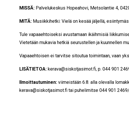
MISSÄ:
Palvelukeskus Hopeahovi,
Metsolantie 4,
042
MITÄ:
Musiikkihetki: Vielä on kesää jäljellä, esiintym
Tule vapaaehtoiseksi avustamaan ikäihmisiä liikkumises
Vietetään mukavia hetkiä seurustellen ja kuunnellen m
Vapaaehtoisen ei tarvitse sitoutua toimintaan, vaan yks
LISÄTIETOA:
kerava
@siskotjasimot.fi, p. 044 901 24
Ilmoittautuminen:
viimeistään 6.8. alla olevalla loma
kerava@siskotjasimot.fi tai puhelimitse
044 901 2469/