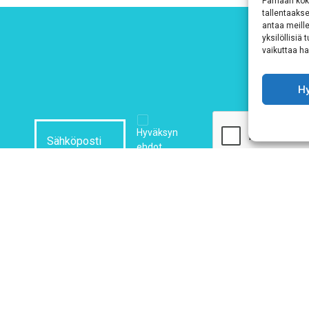
Parhaan kok
tallentaaks
antaa meille
yksilöllisiä
vaikuttaa hai
H
Hyväksyn
ehdot
Tutustu tietosuojaselosteeseemme
tämän linkin kautta!