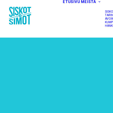
ETUSIVU
MEISTÄ
SISK
TARI
AVOI
KUMP
HANK