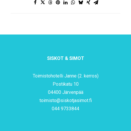
SISKOT & SIMOT
Toimistohotelli Janne (2. kerros)
Postikatu 10
04400 Järvenpää
toimisto@siskotjasimot.fi
044 9733844