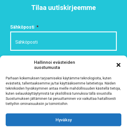
Tilaa uutiskirjeemme
Sähköposti
*
Rekisteriseloste
*
Hallinnoi evästeiden
suostumusta
Hyväksyn ehdot
Parhaan kokemuksen tarjoamiseksi käytämme teknologioita, kuten
evästeitä, tallentaaksemme ja/tai käyttääksemme laitetietoja. Näiden
Tutustu rekisteriselosteeseemme
tämän linkin kautta!
tekniikoiden hyväksyminen antaa meille mahdollisuuden käsitellä tietoja,
kuten selauskäyttäytymistä tai yksilöllisiä tunnuksia tällä sivustolla.
CAPTCHA
Suostumuksen jättäminen tai peruuttaminen voi vaikuttaa haitallisesti
tiettyihin ominaisuuksiin ja toimintoihin.
Hyväksy