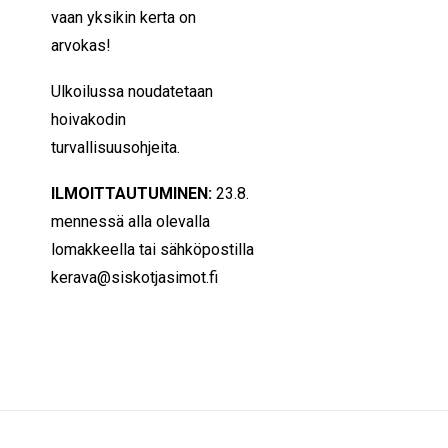
vaan yksikin kerta on
arvokas!
Ulkoilussa noudatetaan
hoivakodin
turvallisuusohjeita.
ILMOITTAUTUMINEN:
23.8.
mennessä alla olevalla
lomakkeella tai sähköpostilla
kerava@siskotjasimot.fi