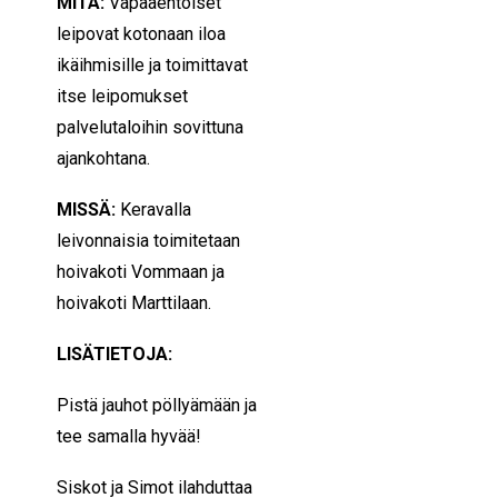
MITÄ:
Vapaaehtoiset
leipovat kotonaan iloa
ikäihmisille ja toimittavat
itse leipomukset
palvelutaloihin sovittuna
ajankohtana.
MISSÄ:
Keravalla
leivonnaisia toimitetaan
hoivakoti Vommaan ja
hoivakoti Marttilaan.
LISÄTIETOJA:
Pistä jauhot pöllyämään ja
tee samalla hyvää!
Siskot ja Simot ilahduttaa