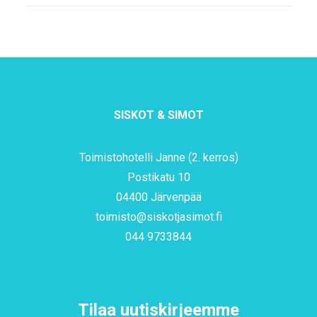
SISKOT & SIMOT
Toimistohotelli Janne (2. kerros)
Postikatu 10
04400 Järvenpää
toimisto@siskotjasimot.fi
044 9733844
Tilaa uutiskirjeemme