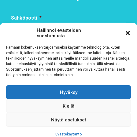
Sähköposti
*
Hallinnoi evästeiden
suostumusta
Parhaan kokemuksen tarjoamiseksi käytämme teknologioita, kuten
Rekisteriseloste
*
evästeitä, tallentaaksemme ja/tai käyttääksemme laitetietoja. Näiden
tekniikoiden hyväksyminen antaa meille mahdollisuuden käsitellä tietoja,
Hyväksyn ehdot
kuten selauskäyttäytymistä tai yksilöllisiä tunnuksia tällä sivustolla.
Suostumuksen jättäminen tai peruuttaminen voi vaikuttaa haitallisesti
tiettyihin ominaisuuksiin ja toimintoihin.
Tutustu rekisteriselosteeseemme
tämän linkin kautta!
CAPTCHA
Hyväksy
Kiellä
Näytä asetukset
Evästekäytäntö