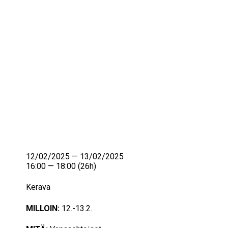
IKÄIHMISET
KOHTAAMISPAIKAT
MIESPORUKAT
YHTEYSTIEDOT
TILAA UUTISKIRJE
YHTEYDENOTTOLOMAKE
12/02/2025 — 13/02/2025
16:00 — 18:00
(26h)
Kerava
MILLOIN:
12.-13.2.