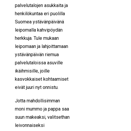
palvelutalojen asukkaita ja
henkilökuntaa eri puolilla
Suomea ystävänpäivänä
leipomalla kahvipöydän
herkkuja. Tule mukaan
leipomaan ja lahjoittamaan
ystävänpäivän riemua
palvelutaloissa asuville
ikäihmisille, joille
kasvokkaiset kohtaamiset
eivät juuri nyt onnistu.
Jotta mahdollisimman
moni mummo ja pappa saa
suun makeaksi, valitsethan
leivonnaiseksi