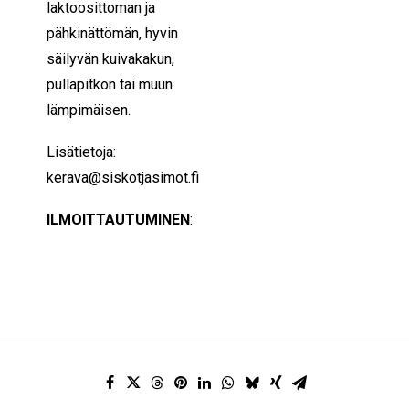
laktoosittoman ja
pähkinättömän, hyvin
säilyvän kuivakakun,
pullapitkon tai muun
lämpimäisen.
Lisätietoja:
kerava@siskotjasimot.fi
ILMOITTAUTUMINEN
: