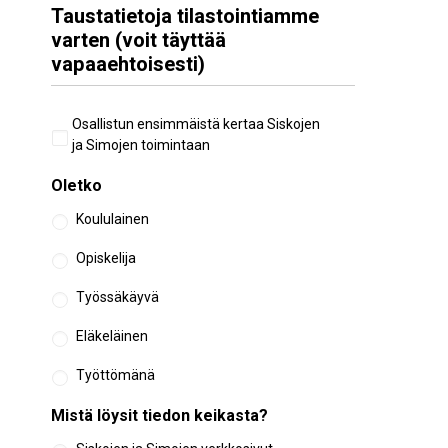
Taustatietoja tilastointiamme
varten (voit täyttää
vapaaehtoisesti)
Aiempi
Osallistun ensimmäistä kertaa Siskojen
osallistuminen
ja Simojen toimintaan
Oletko
Koululainen
Opiskelija
Työssäkäyvä
Eläkeläinen
Työttömänä
Mistä löysit tiedon keikasta?