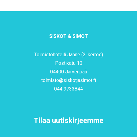
SISKOT & SIMOT
Toimistohotelli Janne (2. kerros)
Postikatu 10
04400 Järvenpää
toimisto@siskotjasimot.fi
044 9733844
Tilaa uutiskirjeemme