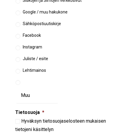
Siskojen ja Simojen verkkosivut
Google / muu hakukone
Sähköpostiuutiskirje
Facebook
Instagram
Juliste / esite
Lehtimainos
Tietosuoja
*
Hyväksyn
tietosuojaselosteen
mukaisen
tietojeni käsittelyn