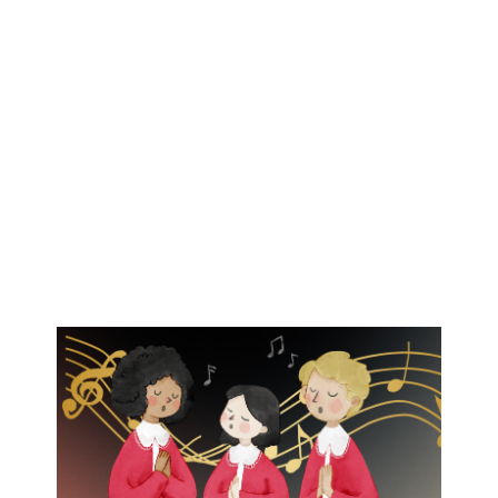
IKÄIHMISET
KOHTAAMISPAIKAT
MIESPORUKAT
YHTEYSTIEDOT
TILAA UUTISKIRJE
YHTEYDENOTTOLOMAKE