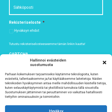
Rekisteriseloste
*
Hyväksyn ehdot
Tutustu rekisteriselosteeseemme
tämän linkin kautta!
CAPTCHA
Hallinnoi evästeiden
suostumusta
Parhaan kokemuksen tarjoamiseksi käytämme teknologioita, kuten
evästeitä, tallentaaksemme ja/tai käyttääksemme laitetietoja. Näiden
tekniikoiden hyväksyminen antaa meille mahdollisuuden käsitellä tietoja,
kuten selauskäyttäytymistä tai yksilöllisiä tunnuksia tällä sivustolla.
Suostumuksen jättäminen tai peruuttaminen voi vaikuttaa haitallisesti
tiettyihin ominaisuuksiin ja toimintoihin.
Hyväksy