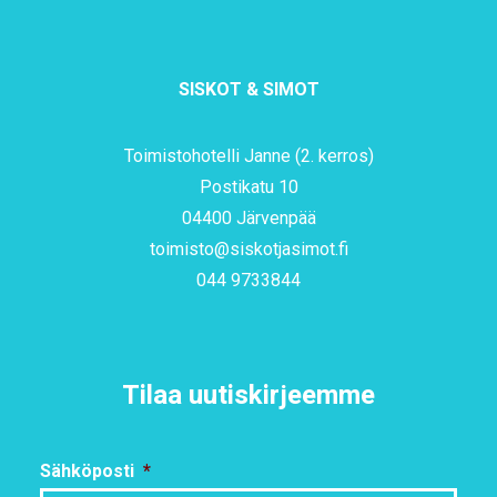
SISKOT & SIMOT
Toimistohotelli Janne (2. kerros)
Postikatu 10
04400 Järvenpää
toimisto@siskotjasimot.fi
044 9733844
Tilaa uutiskirjeemme
Sähköposti
*