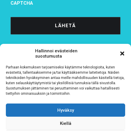
CAPTCHA
Hallinnoi evästeiden
suostumusta
Parhaan kokemuksen tarjoamiseksi käytämme teknologioita, kuten
Tietosuojaseloste
evästeitä, tallentaaksemme ja/tai käyttääksemme laitetietoja. Näiden
tekniikoiden hyväksyminen antaa meille mahdollisuuden käsitellä tietoja,
kuten selauskäyttäytymistä tai yksilöllisiä tunnuksia tällä sivustolla.
Verkkolaskutustiedot
Suostumuksen jättäminen tai peruuttaminen voi vaikuttaa haitallisesti
tiettyihin ominaisuuksiin ja toimintoihin.
Materiaalipankki
Hyväksy
Kiellä