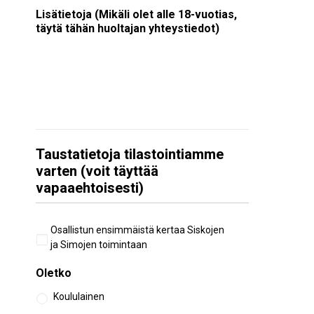
Lisätietoja (Mikäli olet alle 18-vuotias,
täytä tähän huoltajan yhteystiedot)
Taustatietoja tilastointiamme
varten (voit täyttää
vapaaehtoisesti)
Aiempi
Osallistun ensimmäistä kertaa Siskojen
osallistuminen
ja Simojen toimintaan
Oletko
Koululainen