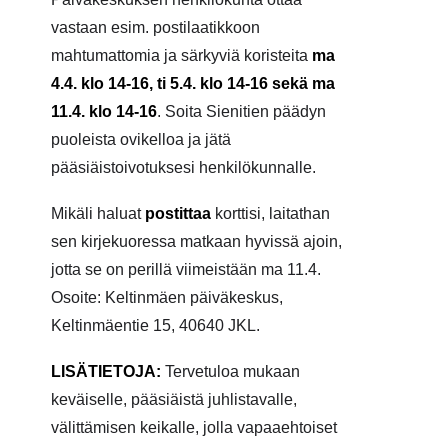
vastaan
esim. postilaatikkoon
mahtumattomia ja särkyviä koristeita
ma
4.4. klo 14-16, ti 5.4. klo 14-16 sekä ma
11.4. klo 14-16
. Soita Sienitien päädyn
puoleista ovikelloa
ja jätä
pääsiäistoivotuksesi henkilökunnalle
.
M
ikäli haluat
postittaa
korttisi, laitathan
sen
kirjekuoressa
matkaan hyvissä ajoin,
jotta se on perillä viimeistään ma 11.4.
Osoite: Keltinmäen päiväkeskus,
Keltinmäentie 15, 40640 JKL.
LISÄTIETOJA:
Tervetuloa mukaan
keväiselle,
pääsiäistä
juhlistavalle,
välittämisen keikalle, jolla vapaaehtoiset