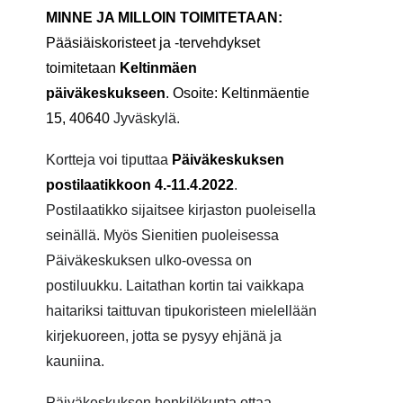
MINNE
JA MILLOIN
TOIMITETAAN
:
Pääsiäiskoristeet ja -tervehdykset
toimitetaan
Keltinmäen
päiväkeskukseen
. Osoite: Keltinmäentie
15, 40640
Jyväskylä.
Kortteja voi tiputtaa
Päiväkeskuksen
postilaatikkoon 4.-11.4.2022
.
Postilaatikko sijaitsee kirjaston puoleisella
seinällä. Myös Sienitien puoleisessa
Päiväkeskuksen ulko-ovessa on
postiluukku. Laitathan kortin tai vaikkapa
haitariksi taittuvan tipukoristeen mielellään
kirjekuoreen, jotta se pysyy ehjänä ja
kauniina.
Päiväkeskuksen henkilökunta ottaa