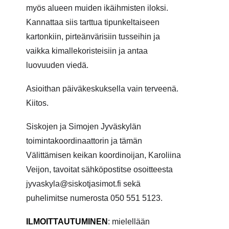
myös alueen muiden ikäihmisten iloksi.
Kannattaa siis tarttua tipunkeltaiseen
kartonkiin, pirteänvärisiin tusseihin ja
vaikka kimallekoristeisiin ja antaa
luovuuden viedä.
Asioithan päiväkeskuksella vain terveenä.
Kiitos.
Siskojen ja Simojen Jyväskylän
toimintakoordinaattorin ja tämän
Välittämisen keikan koordinoijan, Karoliina
Veijon, tavoitat sähköpostitse osoitteesta
jyvaskyla@siskotjasimot.fi sekä
puhelimitse numerosta 050 551 5123.
ILMOITTAUTUMINEN
:
mielellään