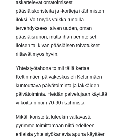
askartelevat omatoimisesti
pääsiäiskoristeita ja -kortteja ikäihmisten
iloksi. Voit myös vaikka runoilla
tervehdykseesi aivan uuden, oman
pääsiäisrunon, mutta ihan perinteiset
iloisen tai kivan pääsiäisen toivotukset
riittävät myös
hyvin
.
Y
hteistyötahona toimii tällä kertaa
Keltinmäen päiväkeskus eli
Keltinmäen
kuntouttava päivätoiminta ja iäkkäiden
päivätoiminta.
Heidän palvelujaan käyttää
viikoittain noin 70-90 ikäihmistä.
M
ikäli koristeita tuleekin valtavasti,
pyrimme toimittamaan niitä edelleen
erilaisia yhteistyökanavia apuna käyttäen