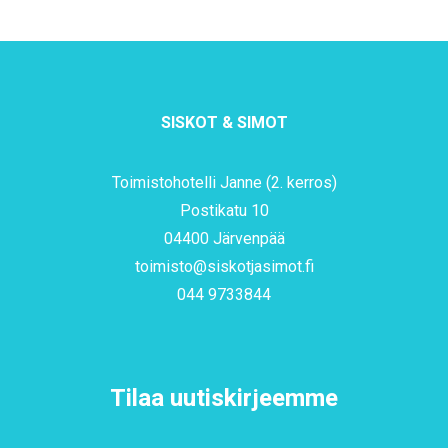
SISKOT & SIMOT
Toimistohotelli Janne (2. kerros)
Postikatu 10
04400 Järvenpää
toimisto@siskotjasimot.fi
044 9733844
Tilaa uutiskirjeemme