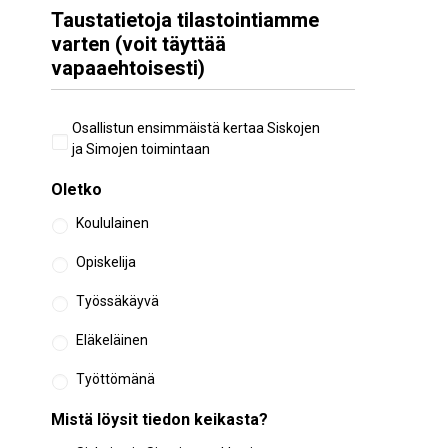
Taustatietoja tilastointiamme
varten (voit täyttää
vapaaehtoisesti)
Aiempi
Osallistun ensimmäistä kertaa Siskojen
osallistuminen
ja Simojen toimintaan
Oletko
Koululainen
Opiskelija
Työssäkäyvä
Eläkeläinen
Työttömänä
Mistä löysit tiedon keikasta?