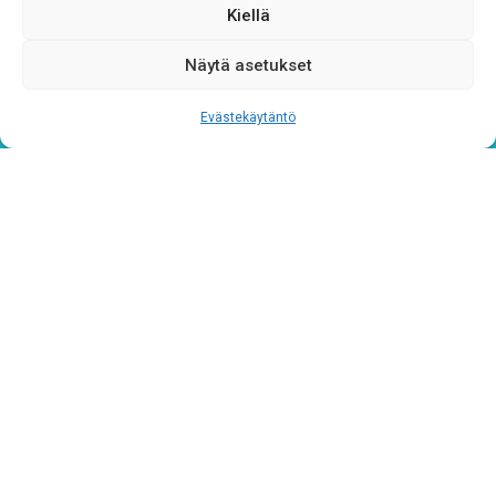
CAPTCHA
Kiellä
Näytä asetukset
Evästekäytäntö
Tietosuojaseloste
Verkkolaskutustiedot
Materiaalipankki