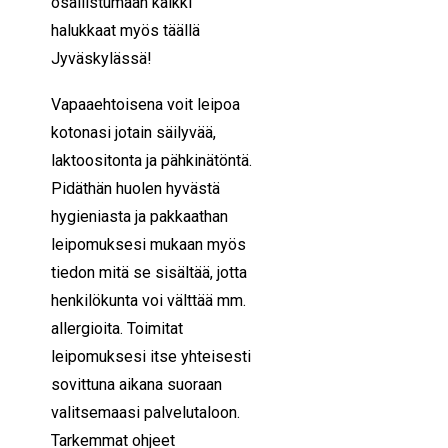
osallistumaan kaikki
halukkaat myös täällä
Jyväskylässä!
Vapaaehtoisena voit leipoa
kotonasi jotain säilyvää,
laktoositonta ja pähkinätöntä.
Pidäthän huolen hyvästä
hygieniasta ja pakkaathan
leipomuksesi mukaan myös
tiedon mitä se sisältää, jotta
henkilökunta voi välttää mm.
allergioita. Toimitat
leipomuksesi itse yhteisesti
sovittuna aikana suoraan
valitsemaasi palvelutaloon.
Tarkemmat ohjeet