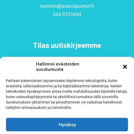
toimisto@siskotjasimot.fi
044 9733844
Tilaa uutiskirjeemme
Hallinnoi evästeiden
Sähköposti
*
suostumusta
Parhaan kokemuksen tarjoamiseksi käytämme teknologioita, kuten
evästeitä, tallentaaksemme ja/tai käyttääksemme laitetietoja. Näiden
tekniikoiden hyväksyminen antaa meille mahdollisuuden käsitellä tietoja,
kuten selauskäyttäytymistä tai yksilöllisiä tunnuksia tällä sivustolla.
Rekisteriseloste
*
Suostumuksen jättäminen tai peruuttaminen voi vaikuttaa haitallisesti
tiettyihin ominaisuuksiin ja toimintoihin.
Hyväksyn ehdot
Hyväksy
Tutustu rekisteriselosteeseemme
tämän linkin kautta!