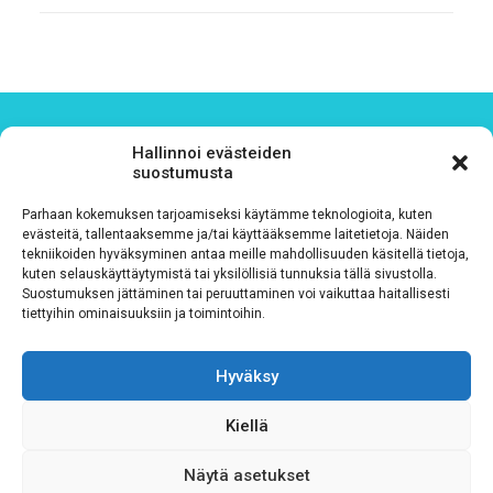
Hallinnoi evästeiden
suostumusta
SISKOT & SIMOT
Parhaan kokemuksen tarjoamiseksi käytämme teknologioita, kuten
evästeitä, tallentaaksemme ja/tai käyttääksemme laitetietoja. Näiden
Toimistohotelli Janne (2. kerros)
tekniikoiden hyväksyminen antaa meille mahdollisuuden käsitellä tietoja,
kuten selauskäyttäytymistä tai yksilöllisiä tunnuksia tällä sivustolla.
Postikatu 10
Suostumuksen jättäminen tai peruuttaminen voi vaikuttaa haitallisesti
04400 Järvenpää
tiettyihin ominaisuuksiin ja toimintoihin.
toimisto@siskotjasimot.fi
044 9733844
Hyväksy
Kiellä
Näytä asetukset
Tilaa uutiskirjeemme