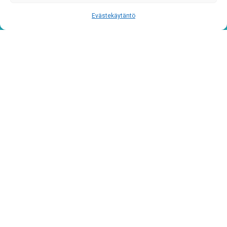
Evästekäytäntö
Sähköposti
*
Rekisteriseloste
*
Hyväksyn ehdot
Tutustu rekisteriselosteeseemme
tämän linkin kautta!
CAPTCHA