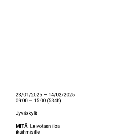
IKÄIHMISET
KOHTAAMISPAIKAT
MIESPORUKAT
YHTEYSTIEDOT
TILAA UUTISKIRJE
YHTEYDENOTTOLOMAKE
23/01/2025 — 14/02/2025
09:00 — 15:00
(534h)
Jyväskylä
MITÄ
: Leivotaan iloa
ikäihmisille