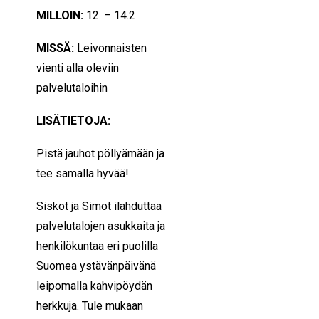
MILLOIN:
12. – 14.2
MISSÄ:
Leivonnaisten
vienti alla oleviin
palvelutaloihin
LISÄTIETOJA:
Pistä jauhot pöllyämään ja
tee samalla hyvää!
Siskot ja Simot ilahduttaa
palvelutalojen asukkaita ja
henkilökuntaa eri puolilla
Suomea ystävänpäivänä
leipomalla kahvipöydän
herkkuja. Tule mukaan