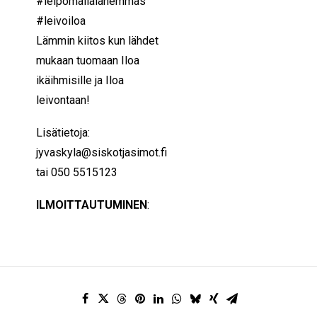
#leipomallalähemmäs
#leivoiloa
Lämmin kiitos kun lähdet
mukaan tuomaan Iloa
ikäihmisille ja Iloa
leivontaan!
Lisätietoja:
jyvaskyla@siskotjasimot.fi
tai 050 5515123
ILMOITTAUTUMINEN
: