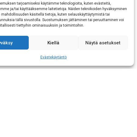
emuksen tarjoamiseksi käytämme teknologioita, kuten evästeitä,
emme ja/tai käyttääksemme laitetietoja. Näiden tekniikoiden hyväksyminen
 mahdollisuuden käsitellä tietoja, kuten selauskäyttäytymistä tai
 tunnuksia tällä sivustolla. Suostumuksen jättäminen tai peruuttaminen voi
tallisesti tiettyihin ominaisuuksiin ja toimintoihin.
yväksy
Kiellä
Näytä asetukset
kaisen tietojeni
Evästekäytäntö