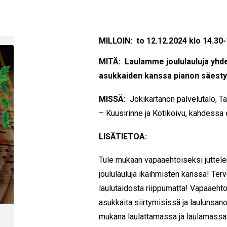
MILLOIN: to 12.12.2024 klo 14.30-
MITÄ: Laulamme joululauluja yhd
asukkaiden kanssa pianon säesty
MISSÄ:
Jokikartanon palvelutalo, T
– Kuusirinne ja Kotikoivu, kahdessa
LISÄTIETOA:
Tule mukaan vapaaehtoiseksi juttel
joululauluja ikäihmisten kanssa! Terv
laulutaidosta riippumatta! Vapaaehto
asukkaita siirtymisissä ja laulunsano
mukana laulattamassa ja laulamassa 