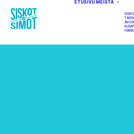
ETUSIVU
MEISTÄ
SISK
TARI
AVOI
KUMP
HANK