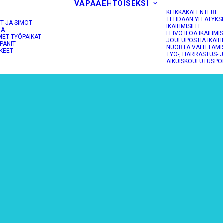
VAPAAEHTOISEKSI
KEIKKAKALENTERI
TEHDÄÄN YLLÄTYKS
OT JA SIMOT
IKÄIHMISILLE
NA
LEIVO ILOA IKÄIHMIS
MET TYÖPAIKAT
JOULUPOSTIA IKÄIH
PANIT
NUORTA VÄLITTÄMI
KEET
TYÖ-, HARRASTUS- 
AIKUISKOULUTUSPO