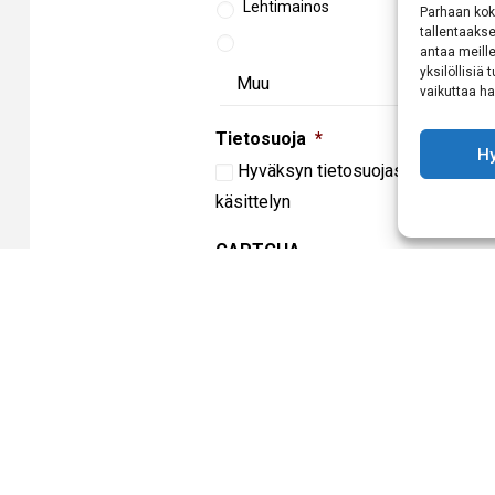
Lehtimainos
Parhaan kok
tallentaaks
antaa meille
yksilöllisiä
vaikuttaa hai
Tietosuoja
*
H
Hyväksyn
tietosuojaselosteen
mu
käsittelyn
CAPTCHA