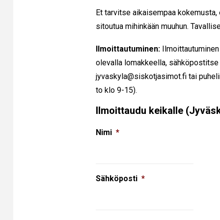
Et tarvitse aikaisempaa kokemusta, e
sitoutua mihinkään muuhun. Tavallisen
Ilmoittautuminen:
Ilmoittautuminen
olevalla lomakkeella, sähköpostitse
jyvaskyla@siskotjasimot.fi tai puhe
to klo 9-15).
Ilmoittaudu keikalle (Jyväsk
Nimi
*
Sähköposti
*