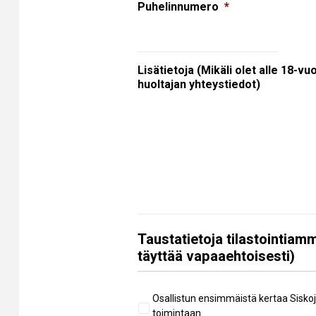
Puhelinnumero
*
Lisätietoja (Mikäli olet alle 18-vu
huoltajan yhteystiedot)
Taustatietoja tilastointiamm
täyttää vapaaehtoisesti)
Aiempi
Osallistun ensimmäistä kertaa Sisko
osallistuminen
toimintaan