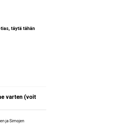
otias, täytä tähän
e varten (voit
jen ja Simojen