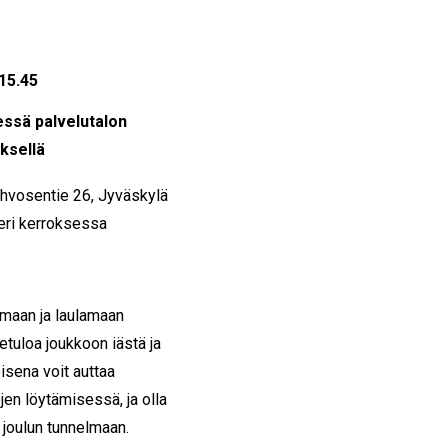
15.45
essä palvelutalon
ksellä
ahvosentie 26, Jyväskylä
 eri kerroksessa
emaan ja laulamaan
etuloa joukkoon iästä ja
isena voit auttaa
jen löytämisessä, ja olla
joulun tunnelmaan.