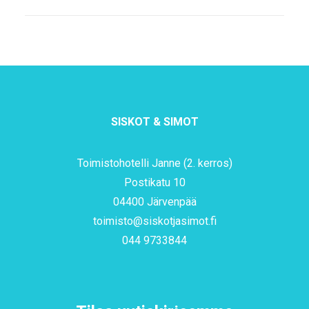
SISKOT & SIMOT
Toimistohotelli Janne (2. kerros)
Postikatu 10
04400 Järvenpää
toimisto@siskotjasimot.fi
044 9733844