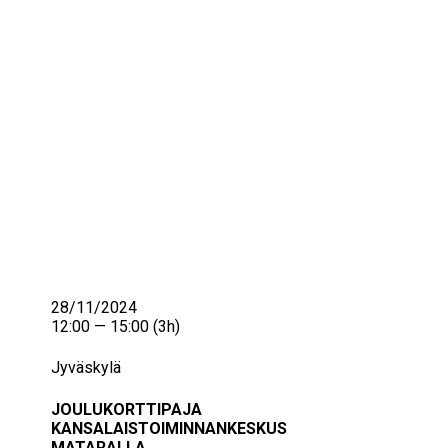
IKÄIHMISET
KOHTAAMISPAIKAT
MIESPORUKAT
YHTEYSTIEDOT
TILAA UUTISKIRJE
YHTEYDENOTTOLOMAKE
28/11/2024
12:00 — 15:00
(3h)
Jyväskylä
JOULUKORTTIPAJA
KANSALAISTOIMINNANKESKUS
MATARALLA