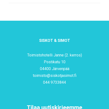
SISKOT & SIMOT
Toimistohotelli Janne (2. kerros)
Postikatu 10
04400 Järvenpää
toimisto@siskotjasimot.fi
044 9733844
Tilaa uutiskirjeemme