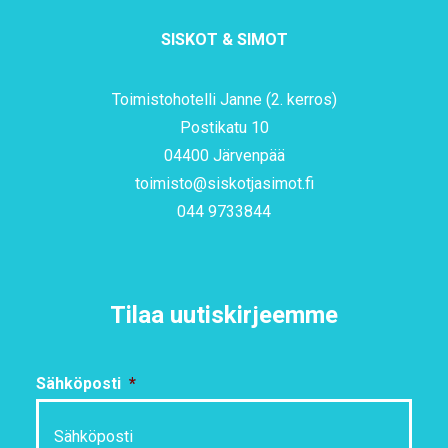
SISKOT & SIMOT
Toimistohotelli Janne (2. kerros)
Postikatu 10
04400 Järvenpää
toimisto@siskotjasimot.fi
044 9733844
Tilaa uutiskirjeemme
Sähköposti
*