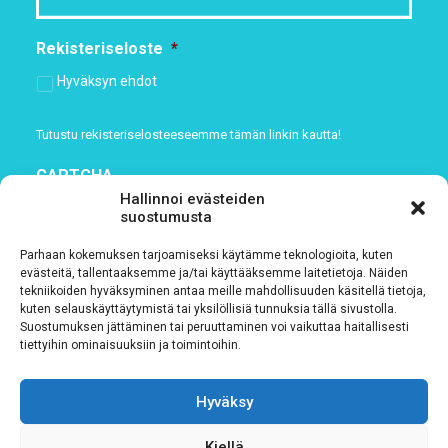
Rekisteriseloste
*
Hyväksyn ehdot
Tutustu rekisteriselosteeseemme
tämän linkin kautta!
CAPTCHA
Hallinnoi evästeiden
suostumusta
Parhaan kokemuksen tarjoamiseksi käytämme teknologioita, kuten
evästeitä, tallentaaksemme ja/tai käyttääksemme laitetietoja. Näiden
tekniikoiden hyväksyminen antaa meille mahdollisuuden käsitellä tietoja,
kuten selauskäyttäytymistä tai yksilöllisiä tunnuksia tällä sivustolla.
Suostumuksen jättäminen tai peruuttaminen voi vaikuttaa haitallisesti
tiettyihin ominaisuuksiin ja toimintoihin.
Hyväksy
Tietosuojaseloste
Kiellä