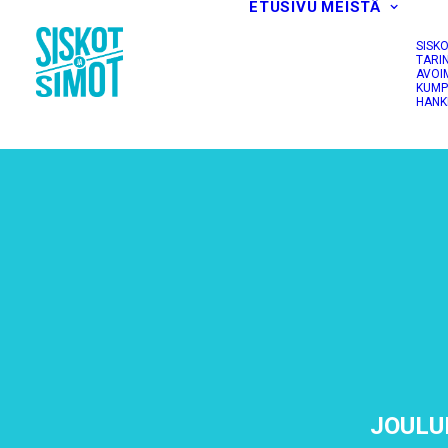
ETUSIVU
MEISTÄ
SISK
TARI
AVOI
KUMP
HANK
JOULU