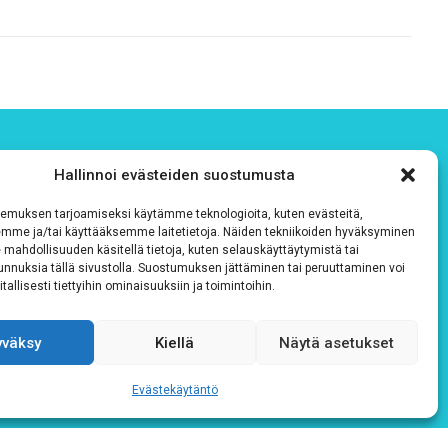
Hallinnoi evästeiden suostumusta
emuksen tarjoamiseksi käytämme teknologioita, kuten evästeitä,
emme ja/tai käyttääksemme laitetietoja. Näiden tekniikoiden hyväksyminen
 mahdollisuuden käsitellä tietoja, kuten selauskäyttäytymistä tai
 tunnuksia tällä sivustolla. Suostumuksen jättäminen tai peruuttaminen voi
tallisesti tiettyihin ominaisuuksiin ja toimintoihin.
yväksy
Kiellä
Näytä asetukset
Evästekäytäntö