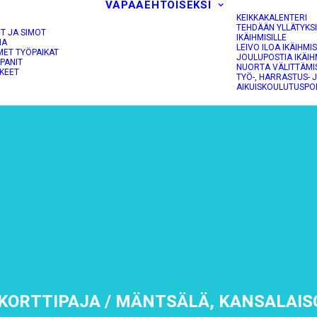
VAPAAEHTOISEKSI
KEIKKAKALENTERI
TEHDÄÄN YLLÄTYKS
OT JA SIMOT
IKÄIHMISILLE
NA
LEIVO ILOA IKÄIHMIS
MET TYÖPAIKAT
JOULUPOSTIA IKÄIH
PANIT
NUORTA VÄLITTÄMI
KEET
TYÖ-, HARRASTUS- 
AIKUISKOULUTUSPO
KORTTIPAJA / MÄNTSÄLÄ, KANSALAIS