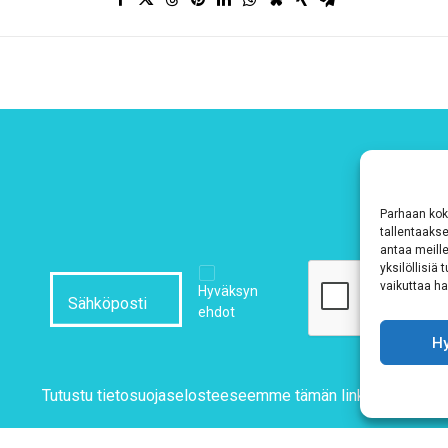
Parhaan kok
tallentaaks
antaa meille
yksilöllisiä
vaikuttaa hai
Hyväksyn
ehdot
H
Tutustu tietosuojaselosteeseemme
tämän linkin kautta!