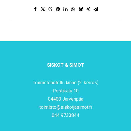
SISKOT & SIMOT
Toimistohotelli Janne (2. kerros)
Postikatu 10
04400 Järvenpää
toimisto@siskotjasimot.fi
044 9733844