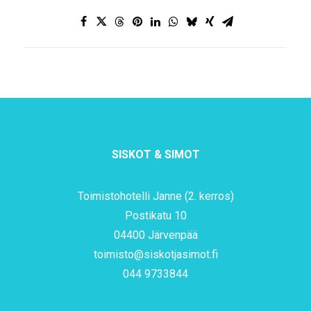
SISKOT & SIMOT
Toimistohotelli Janne (2. kerros)
Postikatu 10
04400 Järvenpää
toimisto@siskotjasimot.fi
044 9733844