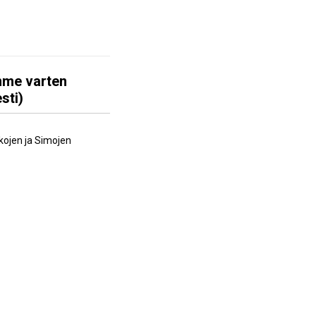
amme varten
sti)
kojen ja Simojen