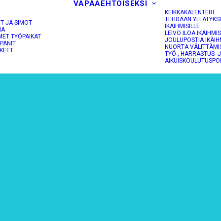
VAPAAEHTOISEKSI
KEIKKAKALENTERI
TEHDÄÄN YLLÄTYKS
OT JA SIMOT
IKÄIHMISILLE
NA
LEIVO ILOA IKÄIHMIS
MET TYÖPAIKAT
JOULUPOSTIA IKÄIH
PANIT
NUORTA VÄLITTÄMI
KEET
TYÖ-, HARRASTUS- 
AIKUISKOULUTUSPO