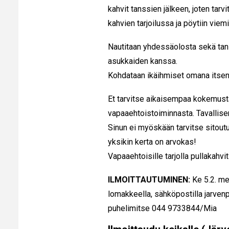
kahvit tanssien jälkeen, joten ta
kahvien tarjoilussa ja pöytiin vie
Nautitaan yhdessäolosta sekä tans
asukkaiden kanssa.
Kohdataan ikäihmiset omana its
Et tarvitse aikaisempaa kokemust
vapaaehtoistoiminnasta. Tavallisen 
Sinun ei myöskään tarvitse sitoutu
yksikin kerta on arvokas!
Vapaaehtoisille tarjolla pullakahvit
ILMOITTAUTUMINEN:
Ke 5.2. me
lomakkeella, sähköpostilla jarvenp
puhelimitse 044 9733844/Mia