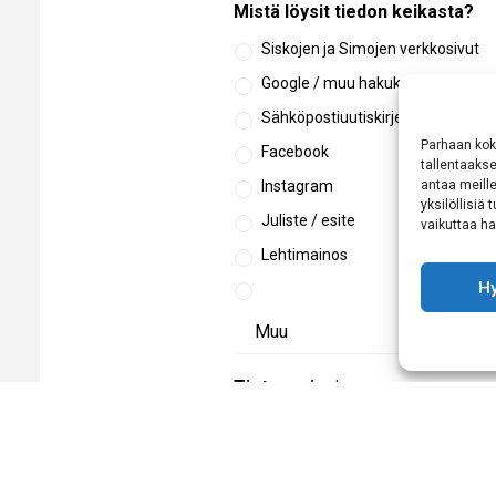
Mistä löysit tiedon keikasta?
Siskojen ja Simojen verkkosivut
Google / muu hakukone
Sähköpostiuutiskirje
Parhaan kok
Facebook
tallentaaks
Instagram
antaa meille
yksilöllisiä
Juliste / esite
vaikuttaa hai
Lehtimainos
H
Tietosuoja
*
Hyväksyn
tietosuojaselosteen
käsittelyn