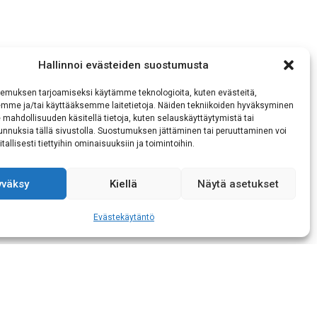
Hallinnoi evästeiden suostumusta
emuksen tarjoamiseksi käytämme teknologioita, kuten evästeitä,
emme ja/tai käyttääksemme laitetietoja. Näiden tekniikoiden hyväksyminen
 mahdollisuuden käsitellä tietoja, kuten selauskäyttäytymistä tai
 tunnuksia tällä sivustolla. Suostumuksen jättäminen tai peruuttaminen voi
tallisesti tiettyihin ominaisuuksiin ja toimintoihin.
yväksy
Kiellä
Näytä asetukset
Evästekäytäntö
mukaisen tietojeni