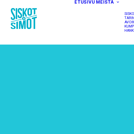
ETUSIVU
MEISTÄ
SISK
TARI
AVOI
KUMP
HANK