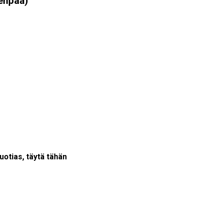
venpää)
vuotias, täytä tähän