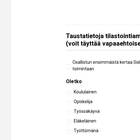
Taustatietoja tilastointi
(voit täyttää vapaaehtoise
Aiempi
Osallistun ensimmäistä kertaa Sis
osallistuminen
toimintaan
Oletko
Koululainen
Opiskelija
Työssäkäyvä
Eläkeläinen
Työttömänä