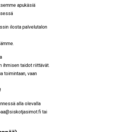
rvitsemme apukäsiä
misessä
sin ilosta palvelutalon
enämme.
a
ihmisen taidot riittävät.
a toimintaan, vaan
!
nnessä alla olevalla
aa@siskotjasimot.fi tai