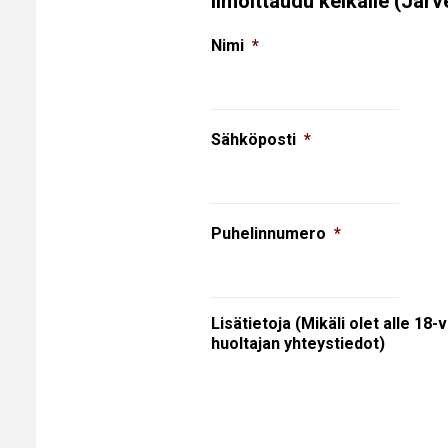
Ilmoittaudu keikalle (Jär
Nimi
*
Sähköposti
*
Puhelinnumero
*
Lisätietoja (Mikäli olet alle 18-
huoltajan yhteystiedot)