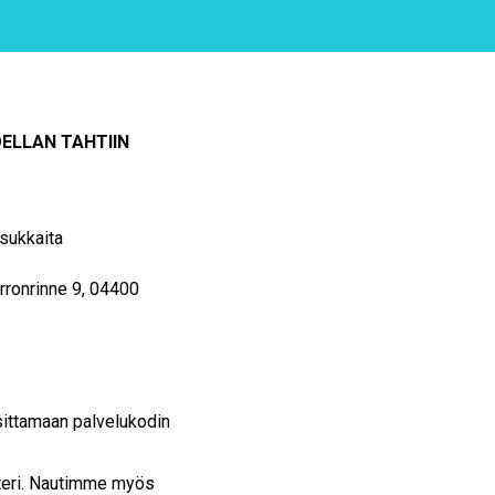
ELLAN TAHTIIN
asukkaita
orronrinne 9, 04400
sittamaan palvelukodin
steri. Nautimme myös