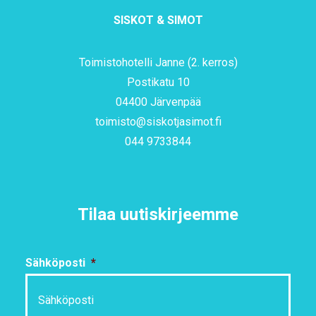
SISKOT & SIMOT
Toimistohotelli Janne (2. kerros)
Postikatu 10
04400 Järvenpää
toimisto@siskotjasimot.fi
044 9733844
Tilaa uutiskirjeemme
Sähköposti
*