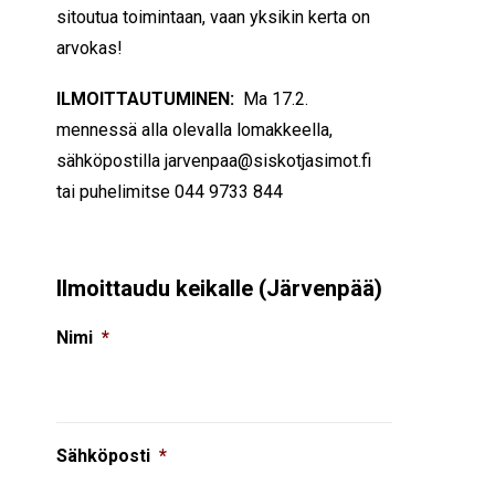
sitoutua toimintaan, vaan yksikin kerta on
arvokas!
ILMOITTAUTUMINEN:
Ma 17.2.
mennessä alla olevalla lomakkeella,
sähköpostilla jarvenpaa@siskotjasimot.fi
tai puhelimitse 044 9733 844
Ilmoittaudu keikalle (Järvenpää)
Nimi
*
Sähköposti
*