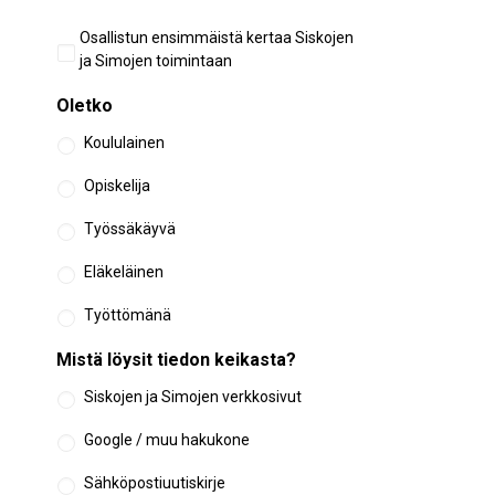
Aiempi
Osallistun ensimmäistä kertaa Siskojen
osallistuminen
ja Simojen toimintaan
Oletko
Koululainen
Opiskelija
Työssäkäyvä
Eläkeläinen
Työttömänä
Mistä löysit tiedon keikasta?
Siskojen ja Simojen verkkosivut
Google / muu hakukone
Sähköpostiuutiskirje