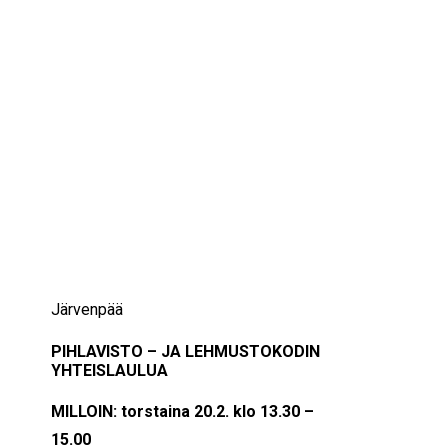
IKÄIHMISET
KOHTAAMISPAIKAT
MIESPORUKAT
YHTEYSTIEDOT
TILAA UUTISKIRJE
YHTEYDENOTTOLOMAKE
14/11/2024
13:30 — 15:00
(1h 30′)
Järvenpää
PIHLAVISTO – JA LEHMUSTOKODIN
YHTEISLAULUA
MILLOIN: torstaina 20.2. klo 13.30 –
15.00