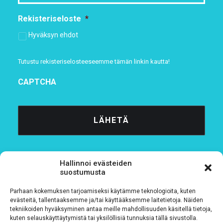
Rekisteriseloste
*
Hyväksyn ehdot
Tutustu rekisteriselosteeseemme
tämän linkin kautta!
CAPTCHA
Hallinnoi evästeiden
suostumusta
Parhaan kokemuksen tarjoamiseksi käytämme teknologioita, kuten
Tietosuojaseloste
evästeitä, tallentaaksemme ja/tai käyttääksemme laitetietoja. Näiden
tekniikoiden hyväksyminen antaa meille mahdollisuuden käsitellä tietoja,
kuten selauskäyttäytymistä tai yksilöllisiä tunnuksia tällä sivustolla.
Verkkolaskutustiedot