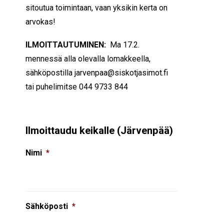
sitoutua toimintaan, vaan yksikin kerta on
arvokas!
ILMOITTAUTUMINEN:
Ma 17.2.
mennessä alla olevalla lomakkeella,
sähköpostilla jarvenpaa@siskotjasimot.fi
tai puhelimitse 044 9733 844
Ilmoittaudu keikalle (Järvenpää)
Nimi
*
Sähköposti
*