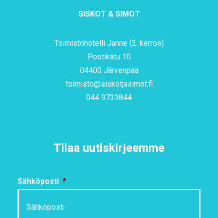
SISKOT & SIMOT
Toimistohotelli Janne (2. kerros)
Postikatu 10
04400 Järvenpää
toimisto@siskotjasimot.fi
044 9733844
Tilaa uutiskirjeemme
Sähköposti
*