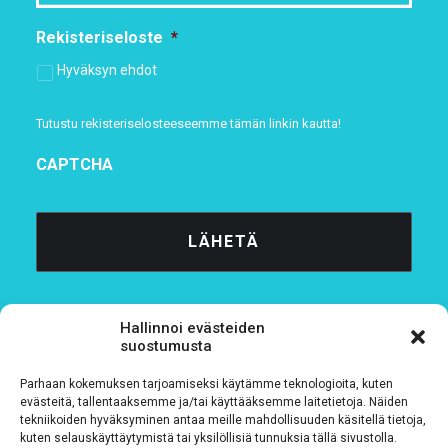
Rekisteriseloste
*
Hyväksyn ehdot
Tutustu rekisteriselosteeseemme
tämän linkin kautta!
CAPTCHA
Hallinnoi evästeiden
suostumusta
Parhaan kokemuksen tarjoamiseksi käytämme teknologioita, kuten
Tietosuojaseloste
evästeitä, tallentaaksemme ja/tai käyttääksemme laitetietoja. Näiden
tekniikoiden hyväksyminen antaa meille mahdollisuuden käsitellä tietoja,
kuten selauskäyttäytymistä tai yksilöllisiä tunnuksia tällä sivustolla.
Verkkolaskutustiedot