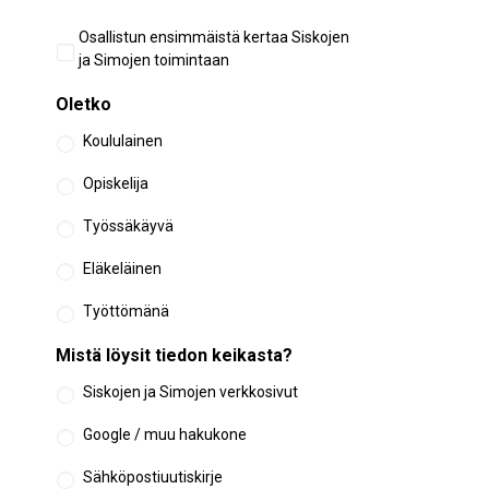
Aiempi
Osallistun ensimmäistä kertaa Siskojen
osallistuminen
ja Simojen toimintaan
Oletko
Koululainen
Opiskelija
Työssäkäyvä
Eläkeläinen
Työttömänä
Mistä löysit tiedon keikasta?
Siskojen ja Simojen verkkosivut
Google / muu hakukone
Sähköpostiuutiskirje