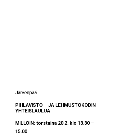
IKÄIHMISET
KOHTAAMISPAIKAT
MIESPORUKAT
YHTEYSTIEDOT
TILAA UUTISKIRJE
YHTEYDENOTTOLOMAKE
20/02/2025
13:30 — 15:00
(1h 30′)
Järvenpää
PIHLAVISTO – JA LEHMUSTOKODIN
YHTEISLAULUA
MILLOIN: torstaina 20.2. klo 13.30 –
15.00