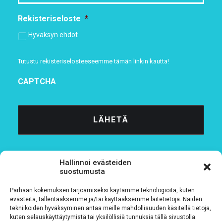
Rekisteriseloste
*
Hyväksyn ehdot
Tutustu rekisteriselosteeseemme
tämän linkin kautta!
CAPTCHA
Hallinnoi evästeiden
suostumusta
Parhaan kokemuksen tarjoamiseksi käytämme teknologioita, kuten
Tietosuojaseloste
evästeitä, tallentaaksemme ja/tai käyttääksemme laitetietoja. Näiden
tekniikoiden hyväksyminen antaa meille mahdollisuuden käsitellä tietoja,
kuten selauskäyttäytymistä tai yksilöllisiä tunnuksia tällä sivustolla.
Verkkolaskutustiedot