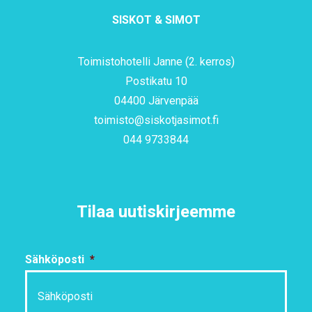
SISKOT & SIMOT
Toimistohotelli Janne (2. kerros)
Postikatu 10
04400 Järvenpää
toimisto@siskotjasimot.fi
044 9733844
Tilaa uutiskirjeemme
Sähköposti
*