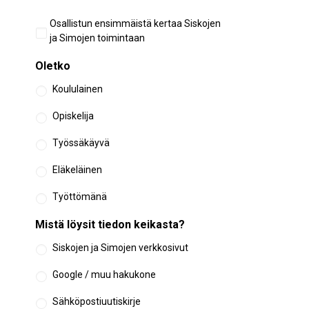
Aiempi
Osallistun ensimmäistä kertaa Siskojen
osallistuminen
ja Simojen toimintaan
Oletko
Koululainen
Opiskelija
Työssäkäyvä
Eläkeläinen
Työttömänä
Mistä löysit tiedon keikasta?
Siskojen ja Simojen verkkosivut
Google / muu hakukone
Sähköpostiuutiskirje