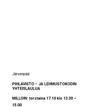
IKÄIHMISET
KOHTAAMISPAIKAT
MIESPORUKAT
YHTEYSTIEDOT
TILAA UUTISKIRJE
YHTEYDENOTTOLOMAKE
17/10/2024
13:30 — 15:00
(1h 30′)
Järvenpää
PIHLAVISTO – JA LEHMUSTOKODIN
YHTEISLAULUA
MILLOIN: torstaina 17.10 klo 13.30 –
15.00