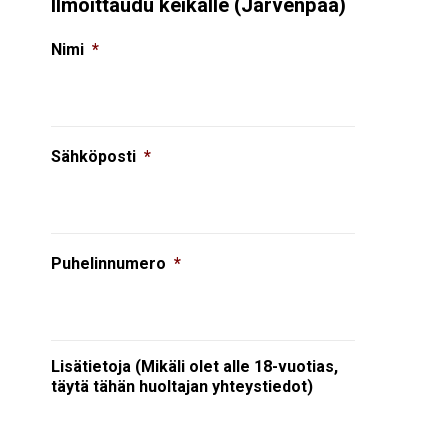
Ilmoittaudu keikalle (Järvenpää)
Nimi
*
Sähköposti
*
Puhelinnumero
*
Lisätietoja (Mikäli olet alle 18-vuotias,
täytä tähän huoltajan yhteystiedot)