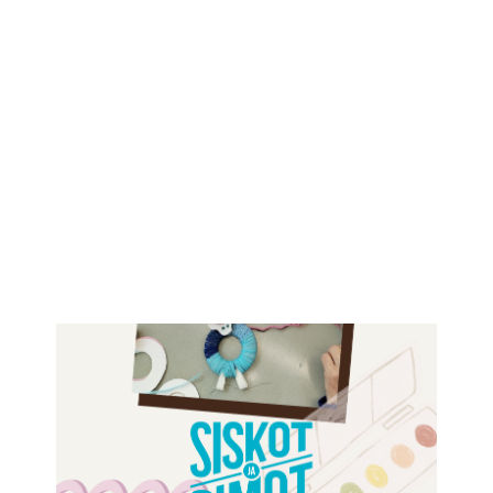
IKÄIHMISET
KOHTAAMISPAIKAT
MIESPORUKAT
YHTEYSTIEDOT
TILAA UUTISKIRJE
YHTEYDENOTTOLOMAKE