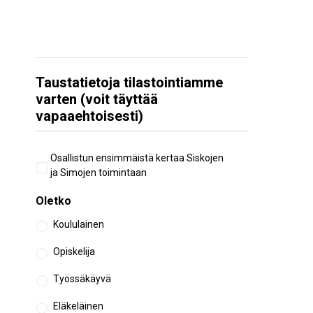
Taustatietoja tilastointiamme
varten (voit täyttää
vapaaehtoisesti)
Aiempi
Osallistun ensimmäistä kertaa Siskojen
osallistuminen
ja Simojen toimintaan
Oletko
Koululainen
Opiskelija
Työssäkäyvä
Eläkeläinen