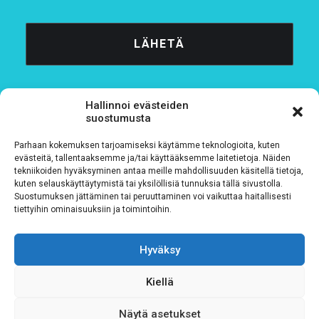
Hallinnoi evästeiden
suostumusta
Parhaan kokemuksen tarjoamiseksi käytämme teknologioita, kuten
Tietosuojaseloste
evästeitä, tallentaaksemme ja/tai käyttääksemme laitetietoja. Näiden
tekniikoiden hyväksyminen antaa meille mahdollisuuden käsitellä tietoja,
kuten selauskäyttäytymistä tai yksilöllisiä tunnuksia tällä sivustolla.
Verkkolaskutustiedot
Suostumuksen jättäminen tai peruuttaminen voi vaikuttaa haitallisesti
tiettyihin ominaisuuksiin ja toimintoihin.
Materiaalipankki
Hyväksy
Kiellä
Näytä asetukset