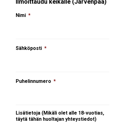
Ilmoittaudu keikalle (Järvenpää)
Nimi
*
Sähköposti
*
Puhelinnumero
*
Lisätietoja (Mikäli olet alle 18-vuotias,
täytä tähän huoltajan yhteystiedot)