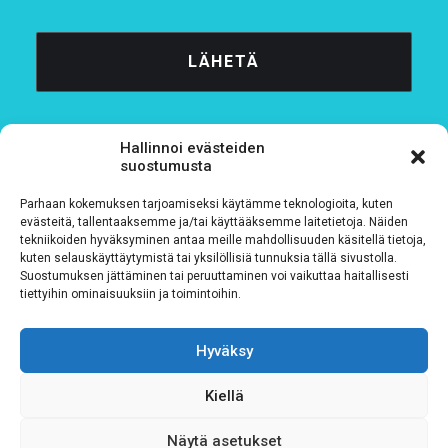
Hallinnoi evästeiden
suostumusta
Parhaan kokemuksen tarjoamiseksi käytämme teknologioita, kuten
Tietosuojaseloste
evästeitä, tallentaaksemme ja/tai käyttääksemme laitetietoja. Näiden
tekniikoiden hyväksyminen antaa meille mahdollisuuden käsitellä tietoja,
kuten selauskäyttäytymistä tai yksilöllisiä tunnuksia tällä sivustolla.
Verkkolaskutustiedot
Suostumuksen jättäminen tai peruuttaminen voi vaikuttaa haitallisesti
tiettyihin ominaisuuksiin ja toimintoihin.
Materiaalipankki
Hyväksy
Kiellä
Näytä asetukset