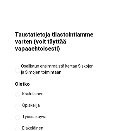
Taustatietoja tilastointiamme
varten (voit täyttää
vapaaehtoisesti)
Aiempi
Osallistun ensimmäistä kertaa Siskojen
osallistuminen
ja Simojen toimintaan
Oletko
Koululainen
Opiskelija
Työssäkäyvä
Eläkeläinen