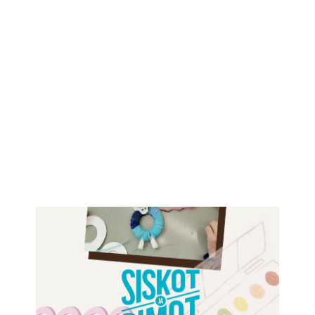
IKÄIHMISET
KOHTAAMISPAIKAT
MIESPORUKAT
YHTEYSTIEDOT
TILAA UUTISKIRJE
YHTEYDENOTTOLOMAKE