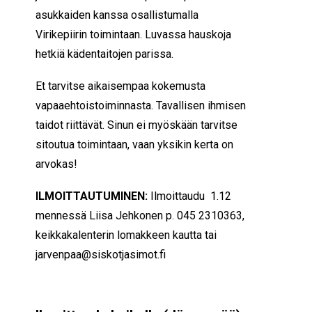
asukkaiden kanssa osallistumalla
Virikepiirin toimintaan. Luvassa hauskoja
hetkiä kädentaitojen parissa.
Et tarvitse aikaisempaa kokemusta
vapaaehtoistoiminnasta. Tavallisen ihmisen
taidot riittävät. Sinun ei myöskään tarvitse
sitoutua toimintaan, vaan yksikin kerta on
arvokas!
ILMOITTAUTUMINEN:
Ilmoittaudu 1.12
mennessä Liisa Jehkonen p. 045 2310363,
keikkakalenterin lomakkeen kautta tai
jarvenpaa@siskotjasimot.fi