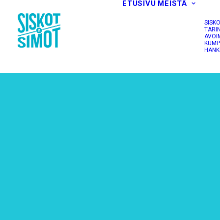
ETUSIVU
MEISTÄ
SISK
TARI
AVOI
KUMP
HANK