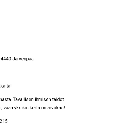
 04440 Järvenpää
kaita!
asta. Tavallisen ihmisen taidot
n, vaan yksikin kerta on arvokas!
2215