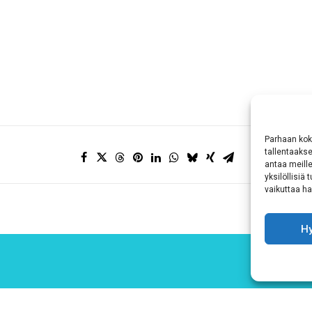
Parhaan kok
tallentaaks
antaa meille
yksilöllisiä
vaikuttaa hai
H