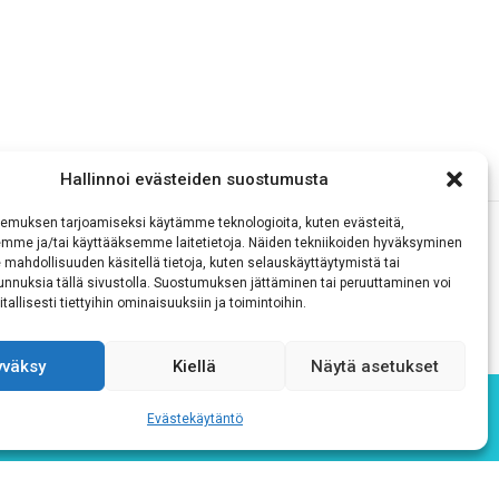
Hallinnoi evästeiden suostumusta
emuksen tarjoamiseksi käytämme teknologioita, kuten evästeitä,
emme ja/tai käyttääksemme laitetietoja. Näiden tekniikoiden hyväksyminen
 mahdollisuuden käsitellä tietoja, kuten selauskäyttäytymistä tai
 tunnuksia tällä sivustolla. Suostumuksen jättäminen tai peruuttaminen voi
tallisesti tiettyihin ominaisuuksiin ja toimintoihin.
yväksy
Kiellä
Näytä asetukset
Evästekäytäntö