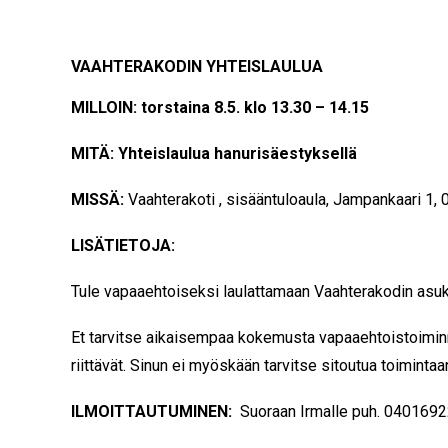
VAAHTERAKODIN YHTEISLAULUA
MILLOIN: torstaina 8.5. klo 13.30 – 14.15
MITÄ: Yhteislaulua hanurisäestyksellä
MISSÄ:
Vaahterakoti , sisääntuloaula, Jampankaari 1,
LISÄTIETOJA:
Tule vapaaehtoiseksi laulattamaan Vaahterakodin asuk
Et tarvitse aikaisempaa kokemusta vapaaehtoistoiminn
riittävät. Sinun ei myöskään tarvitse sitoutua toimintaa
ILMOITTAUTUMINEN:
S
uoraan Irmalle puh. 040169