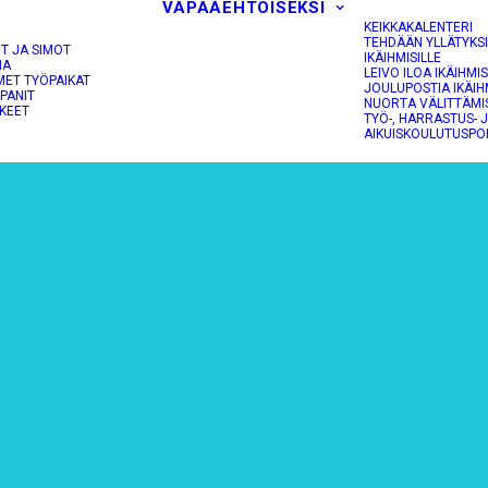
VAPAAEHTOISEKSI
KEIKKAKALENTERI
TEHDÄÄN YLLÄTYKS
OT JA SIMOT
IKÄIHMISILLE
NA
LEIVO ILOA IKÄIHMIS
MET TYÖPAIKAT
JOULUPOSTIA IKÄIH
PANIT
NUORTA VÄLITTÄMI
KEET
TYÖ-, HARRASTUS- 
AIKUISKOULUTUSPO