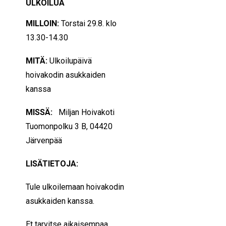
ULKOILUA
MILLOIN:
Torstai 29.8
. klo
13.30-14.30
MITÄ:
Ulkoilupäivä
hoivakodin asukkaiden
kanssa
MISSÄ:
Miljan Hoivakoti
Tuomonpolku 3 B
, 04420
Järvenpää
LISÄTIETOJA:
Tule ulkoilemaan hoivakodin
asukkaiden kanssa.
Et tarvitse aikaisempaa