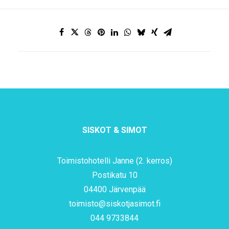
SISKOT & SIMOT
Toimistohotelli Janne (2. kerros)
Postikatu 10
04400 Järvenpää
toimisto@siskotjasimot.fi
044 9733844