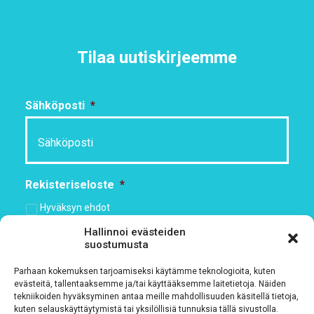
Tilaa uutiskirjeemme
Sähköposti
*
Rekisteriseloste
*
Hyväksyn ehdot
Hallinnoi evästeiden
suostumusta
Tutustu rekisteriselosteeseemme
tämän linkin kautta!
Parhaan kokemuksen tarjoamiseksi käytämme teknologioita, kuten
CAPTCHA
evästeitä, tallentaaksemme ja/tai käyttääksemme laitetietoja. Näiden
tekniikoiden hyväksyminen antaa meille mahdollisuuden käsitellä tietoja,
kuten selauskäyttäytymistä tai yksilöllisiä tunnuksia tällä sivustolla.