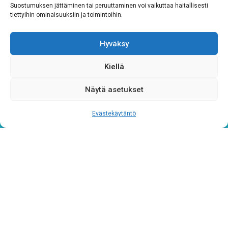
Suostumuksen jättäminen tai peruuttaminen voi vaikuttaa haitallisesti
tiettyihin ominaisuuksiin ja toimintoihin.
Hyväksy
Kiellä
Tietosuojaseloste
Näytä asetukset
Verkkolaskutustiedot
Evästekäytäntö
Materiaalipankki