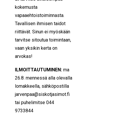
kokemusta
vapaaehtoistoiminnasta.
Tavallisen ihmisen taidot
riittävät. Sinun ei myöskään
tarvitse sitoutua toimintaan,
vaan yksikin kerta on
arvokas!
ILMOITTAUTUMINEN:
ma
26.8. mennessä alla olevalla
lomakkeella, sähköpostilla
jarvenpaa@siskotjasimot.fi
tai puhelimitse 044
9733844