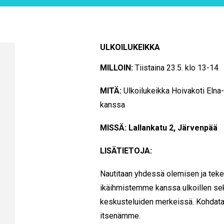
ULKOILUKEIKKA
MILLOIN:
Tiistaina 2
3.5. klo 13-14
MITÄ:
Ulkoilukeikka Hoivakoti Elna
kanssa
MISSÄ: Lallankatu 2, Järvenpää
LISÄTIETOJA:
Nautitaan yhdessä olemisen ja teke
ikäihmistemme kanssa ulkoillen sek
keskusteluiden merkeissä. Kohdata
itsenämme.