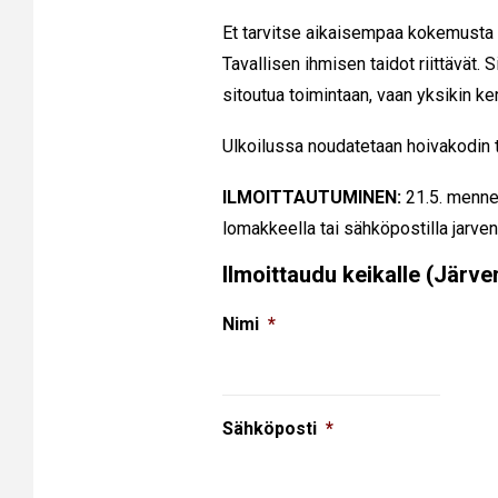
Et tarvitse aikaisempaa kokemusta
Tavallisen ihmisen taidot riittävät.
sitoutua toimintaan, vaan yksikin ke
Ulkoilussa noudatetaan hoivakodin t
ILMOITTAUTUMINEN:
21.5. mennes
lomakkeella tai sähköpostilla jarve
Ilmoittaudu keikalle (Järv
Nimi
*
Sähköposti
*