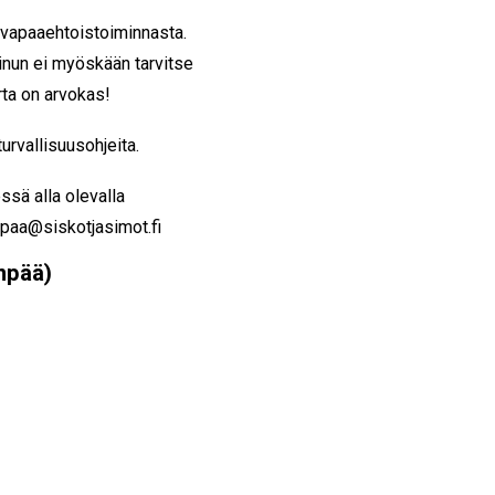
 vapaaehtoistoiminnasta.
 Sinun ei myöskään tarvitse
rta on arvokas!
urvallisuusohjeita.
sä alla olevalla
npaa@siskotjasimot.fi
enpää)