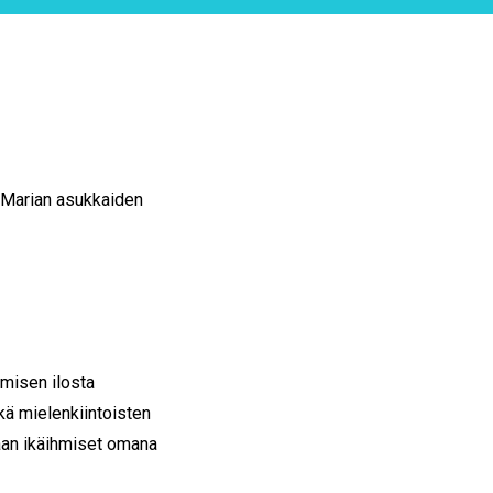
-Marian asukkaiden
misen ilosta
ä mielenkiintoisten
an ikäihmiset omana