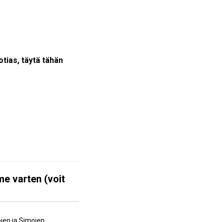
otias, täytä tähän
me varten (voit
jen ja Simojen