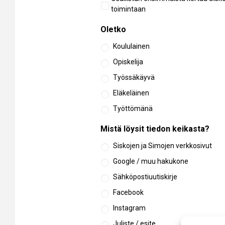
osallistuminen
toimintaan
Oletko
Koululainen
Opiskelija
Työssäkäyvä
Eläkeläinen
Työttömänä
Mistä löysit tiedon keikasta?
Siskojen ja Simojen verkkosivut
Google / muu hakukone
Sähköpostiuutiskirje
Facebook
Instagram
Juliste / esite