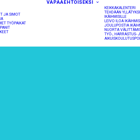
VAPAAEHTOISEKSI
KEIKKAKALENTERI
TEHDÄÄN YLLÄTYKS
OT JA SIMOT
IKÄIHMISILLE
NA
LEIVO ILOA IKÄIHMIS
MET TYÖPAIKAT
JOULUPOSTIA IKÄIH
PANIT
NUORTA VÄLITTÄMI
KEET
TYÖ-, HARRASTUS- 
AIKUISKOULUTUSPO