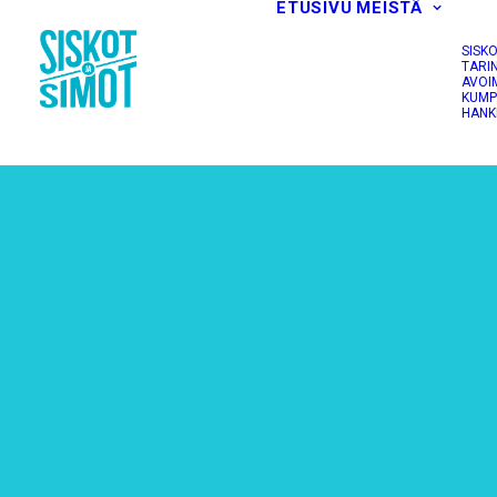
ETUSIVU
MEISTÄ
SISK
TARI
AVOI
KUMP
HANK