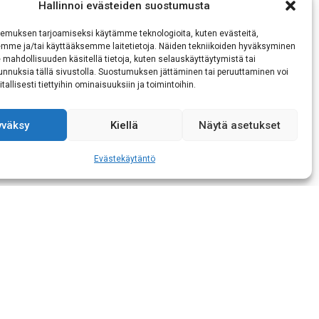
Hallinnoi evästeiden suostumusta
emuksen tarjoamiseksi käytämme teknologioita, kuten evästeitä,
emme ja/tai käyttääksemme laitetietoja. Näiden tekniikoiden hyväksyminen
 mahdollisuuden käsitellä tietoja, kuten selauskäyttäytymistä tai
 tunnuksia tällä sivustolla. Suostumuksen jättäminen tai peruuttaminen voi
tallisesti tiettyihin ominaisuuksiin ja toimintoihin.
yväksy
Kiellä
Näytä asetukset
kaisen tietojeni
Evästekäytäntö