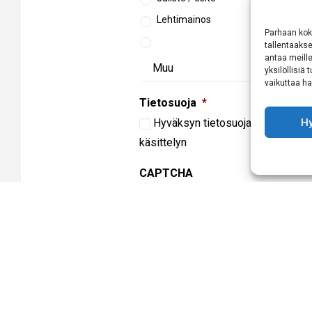
Lehtimainos
Parhaan kok
tallentaaks
antaa meille
yksilöllisiä
vaikuttaa hai
Tietosuoja
*
H
Hyväksyn
tietosuojaselosteen
mu
käsittelyn
CAPTCHA