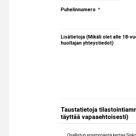
Puhelinnumero
*
Lisätietoja (Mikäli olet alle 18-vu
huoltajan yhteystiedot)
Taustatietoja tilastointiam
täyttää vapaaehtoisesti)
Aiempi
Osallistun ensimmäistä kertaa Sisko