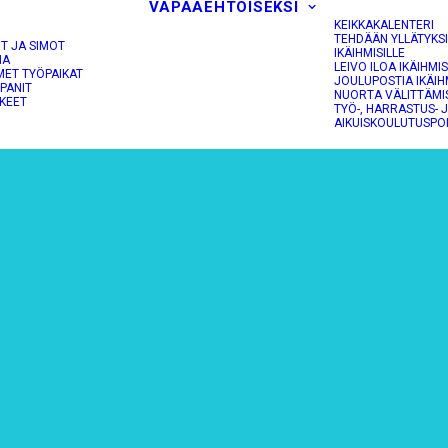
VAPAAEHTOISEKSI
KEIKKAKALENTERI
TEHDÄÄN YLLÄTYKS
OT JA SIMOT
IKÄIHMISILLE
NA
LEIVO ILOA IKÄIHMIS
MET TYÖPAIKAT
JOULUPOSTIA IKÄIH
PANIT
NUORTA VÄLITTÄMI
KEET
TYÖ-, HARRASTUS- 
AIKUISKOULUTUSPO