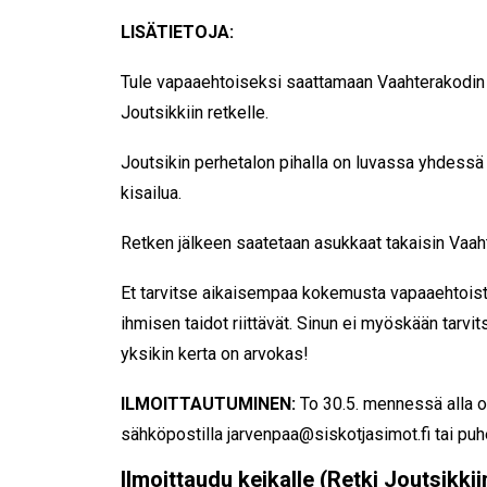
LISÄTIETOJA:
Tule vapaaehtoiseksi saattamaan Vaahterakodin
Joutsikkiin retkelle.
Joutsikin perhetalon pihalla on luvassa yhdessä
kisailua.
Retken jälkeen saatetaan asukkaat takaisin Vaaht
Et tarvitse aikaisempaa kokemusta vapaaehtoist
ihmisen taidot riittävät. Sinun ei myöskään tarvit
yksikin kerta on arvokas!
ILMOITTAUTUMINEN:
To 30.5. mennessä alla o
sähköpostilla jarvenpaa@siskotjasimot.fi tai pu
Ilmoittaudu keikalle (Retki Joutsikkii