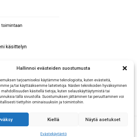
n toimintaan
ni käsittelyn
Hallinnoi evästeiden suostumusta
emuksen tarjoamiseksi käytämme teknologioita, kuten evästeitä,
emme ja/tai käyttääksemme laitetietoja. Näiden tekniikoiden hyväksyminen
 mahdollisuuden käsitellä tietoja, kuten selauskäyttäytymistä tai
 tunnuksia tällä sivustolla. Suostumuksen jättäminen tai peruuttaminen voi
tallisesti tiettyihin ominaisuuksiin ja toimintoihin.
yväksy
Kiellä
Näytä asetukset
Evästekäytäntö