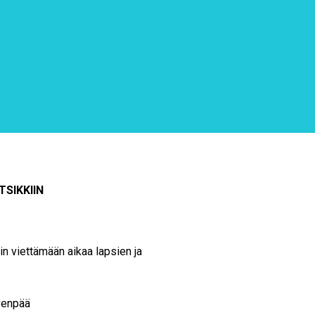
SIKKIIN
in viettämään aikaa lapsien ja
venpää