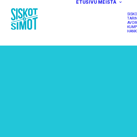
ETUSIVU
MEISTÄ
SISK
TARI
AVOI
KUMP
HANK