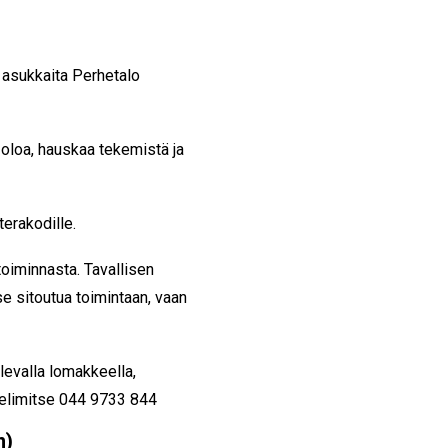
 asukkaita Perhetalo
 oloa, hauskaa tekemistä ja
erakodille.
oiminnasta. Tavallisen
se sitoutua toimintaan, vaan
levalla lomakkeella,
helimitse 044 9733 844
n)