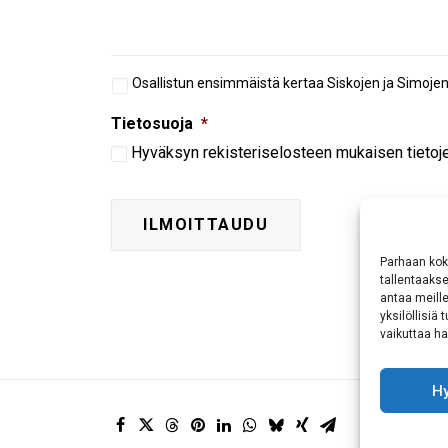
Aiempi
Osallistun ensimmäistä kertaa Siskojen ja Simoje
osallistuminen
Tietosuoja
*
Hyväksyn
rekisteriselosteen
mukaisen tietoje
Parhaan kok
tallentaaks
antaa meille
yksilöllisiä
vaikuttaa hai
H