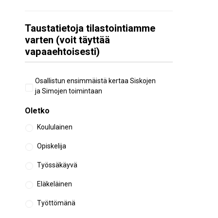
Taustatietoja tilastointiamme
varten (voit täyttää
vapaaehtoisesti)
Aiempi
Osallistun ensimmäistä kertaa Siskojen
osallistuminen
ja Simojen toimintaan
Oletko
Koululainen
Opiskelija
Työssäkäyvä
Eläkeläinen
Työttömänä