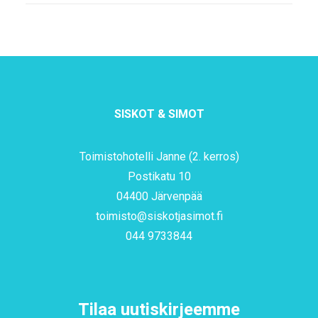
SISKOT & SIMOT
Toimistohotelli Janne (2. kerros)
Postikatu 10
04400 Järvenpää
toimisto@siskotjasimot.fi
044 9733844
Tilaa uutiskirjeemme