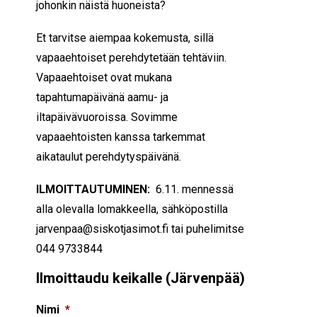
johonkin näistä huoneista?
Et tarvitse aiempaa kokemusta, sillä
vapaaehtoiset perehdytetään tehtäviin.
Vapaaehtoiset ovat mukana
tapahtumapäivänä aamu- ja
iltapäivävuoroissa. Sovimme
vapaaehtoisten kanssa tarkemmat
aikataulut perehdytyspäivänä.
ILMOITTAUTUMINEN:
6.11. mennessä
alla olevalla lomakkeella, sähköpostilla
jarvenpaa@siskotjasimot.fi tai puhelimitse
044 9733844
Ilmoittaudu keikalle (Järvenpää)
Nimi
*