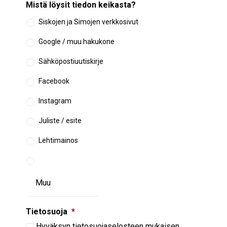
Mistä löysit tiedon keikasta?
Siskojen ja Simojen verkkosivut
Google / muu hakukone
Sähköpostiuutiskirje
Facebook
Instagram
Juliste / esite
Lehtimainos
Tietosuoja
*
Hyväksyn
tietosuojaselosteen
mukaisen