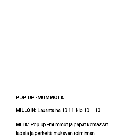
IKÄIHMISET
KOHTAAMISPAIKAT
MIESPORUKAT
YHTEYSTIEDOT
TILAA UUTISKIRJE
YHTEYDENOTTOLOMAKE
18/11/2023
10:00 — 13:00
(3h)
Järvenpää
POP UP -MUMMOLA
MILLOIN:
Lauantaina 18.11. klo 10 – 13
MITÄ:
Pop up -mummot ja papat kohtaavat
lapsia ja perheitä mukavan toiminnan