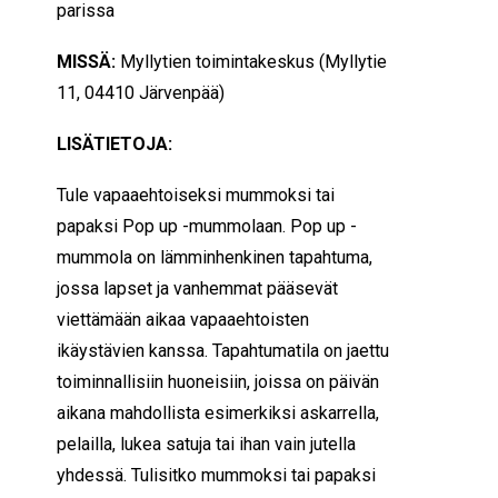
parissa
MISSÄ:
Myllytien toimintakeskus (Myllytie
11, 04410 Järvenpää)
LISÄTIETOJA:
Tule vapaaehtoiseksi mummoksi tai
papaksi Pop up -mummolaan. Pop up -
mummola on lämminhenkinen tapahtuma,
jossa lapset ja vanhemmat pääsevät
viettämään aikaa vapaaehtoisten
ikäystävien kanssa.
Tapahtumatila on jaettu
toiminnallisiin huoneisiin, joissa on päivän
aikana mahdollista esimerkiksi askarrella,
pelailla, lukea satuja tai ihan vain jutella
yhdessä.
Tulisitko mummoksi tai papaksi