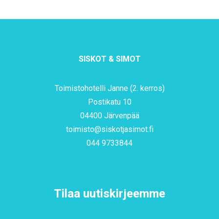
SISKOT & SIMOT
Toimistohotelli Janne (2. kerros)
Postikatu 10
04400 Järvenpää
toimisto@siskotjasimot.fi
044 9733844
Tilaa uutiskirjeemme