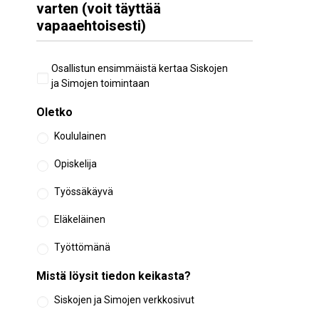
varten (voit täyttää
vapaaehtoisesti)
Aiempi
Osallistun ensimmäistä kertaa Siskojen
osallistuminen
ja Simojen toimintaan
Oletko
Koululainen
Opiskelija
Työssäkäyvä
Eläkeläinen
Työttömänä
Mistä löysit tiedon keikasta?
Siskojen ja Simojen verkkosivut