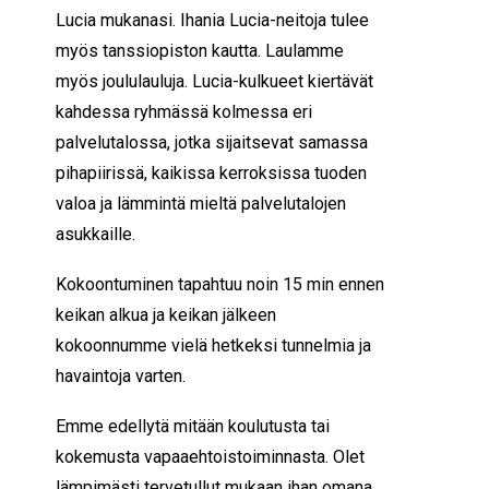
Lucia mukanasi. Ihania Lucia-neitoja tulee
myös tanssiopiston kautta. Laulamme
myös joululauluja. Lucia-kulkueet kiertävät
kahdessa ryhmässä kolmessa eri
palvelutalossa, jotka sijaitsevat samassa
pihapiirissä, kaikissa kerroksissa tuoden
valoa ja lämmintä mieltä palvelutalojen
asukkaille.
Kokoontuminen tapahtuu noin 15 min ennen
keikan alkua ja keikan jälkeen
kokoonnumme vielä hetkeksi tunnelmia ja
havaintoja varten.
Emme edellytä mitään koulutusta tai
kokemusta vapaaehtoistoiminnasta. Olet
lämpimästi tervetullut mukaan ihan omana