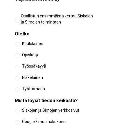
Aiempi
Osallistun ensimmäistä kertaa Siskojen
osallistuminen
ja Simojen toimintaan
Oletko
Koululainen
Opiskelija
Työssäkäyvä
Eläkeläinen
Työttömänä
Mistä löysit tiedon keikasta?
Siskojen ja Simojen verkkosivut
Google / muu hakukone