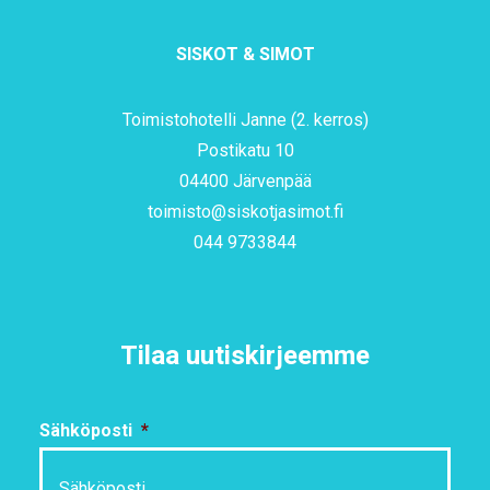
SISKOT & SIMOT
Toimistohotelli Janne (2. kerros)
Postikatu 10
04400 Järvenpää
toimisto@siskotjasimot.fi
044 9733844
Tilaa uutiskirjeemme
Sähköposti
*