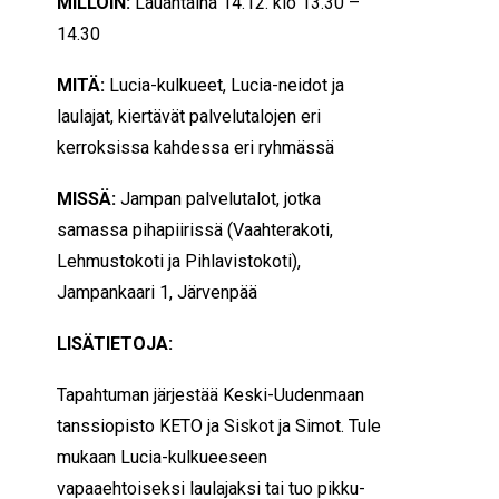
MILLOIN:
Lauantaina 14.12. klo 13.30 –
14.30
MITÄ:
Lucia-kulkueet, Lucia-neidot ja
laulajat, kiertävät palvelutalojen eri
kerroksissa kahdessa eri ryhmässä
MISSÄ:
Jampan palvelutalot, jotka
samassa pihapiirissä (Vaahterakoti,
Lehmustokoti ja Pihlavistokoti),
Jampankaari 1, Järvenpää
LISÄTIETOJA:
Tapahtuman järjestää Keski-Uudenmaan
tanssiopisto KETO ja Siskot ja Simot. Tule
mukaan Lucia-kulkueeseen
vapaaehtoiseksi laulajaksi tai tuo pikku-