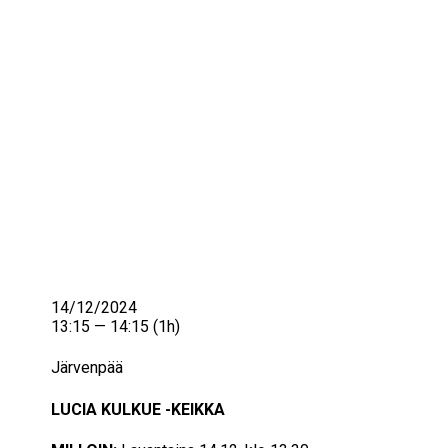
IKÄIHMISET
KOHTAAMISPAIKAT
MIESPORUKAT
YHTEYSTIEDOT
TILAA UUTISKIRJE
YHTEYDENOTTOLOMAKE
14/12/2024
13:15 — 14:15
(1h)
Järvenpää
LUCIA KULKUE -KEIKKA