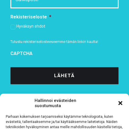
Rekisteriseloste
*
Hyväksyn ehdot
Tutustu rekisteriselosteeseemme
tämän linkin kautta!
CAPTCHA
Hallinnoi evästeiden
suostumusta
Parhaan kokemuksen tarjoamiseksi käytämme teknologioita, kuten
Tietosuojaseloste
evästeitä, tallentaaksemme ja/tai käyttääksemme laitetietoja. Näiden
tekniikoiden hyväksyminen antaa meille mahdollisuuden käsitellä tietoja,