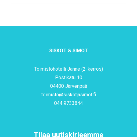
SISKOT & SIMOT
Toimistohotelli Janne (2. kerros)
Postikatu 10
04400 Järvenpää
toimisto@siskotjasimot.fi
044 9733844
Tilaa uutiskirjeemme