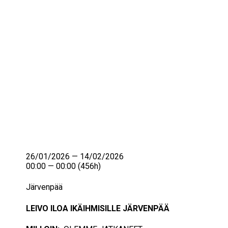
IKÄIHMISET
KOHTAAMISPAIKAT
MIESPORUKAT
YHTEYSTIEDOT
TILAA UUTISKIRJE
YHTEYDENOTTOLOMAKE
26/01/2026 — 14/02/2026
00:00 — 00:00
(456h)
Järvenpää
LEIVO ILOA IKÄIHMISILLE JÄRVENPÄÄ