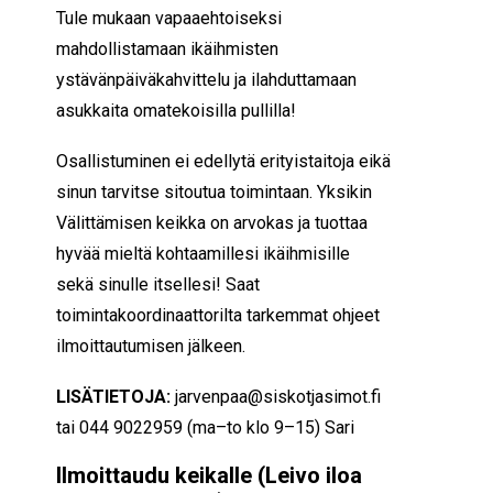
Tule mukaan vapaaehtoiseksi
mahdollistamaan ikäihmisten
ystävänpäiväkahvittelu ja ilahduttamaan
asukkaita omatekoisilla pullilla!
Osallistuminen ei edellytä erityistaitoja eikä
sinun tarvitse sitoutua toimintaan. Yksikin
Välittämisen keikka on arvokas ja tuottaa
hyvää mieltä kohtaamillesi ikäihmisille
sekä sinulle itsellesi! Saat
toimintakoordinaattorilta tarkemmat ohjeet
ilmoittautumisen jälkeen.
LISÄTIETOJA:
jarvenpaa
@siskotjasimot.fi
tai 044 9022959 (ma–to klo 9–15) Sari
Ilmoittaudu keikalle (Leivo iloa