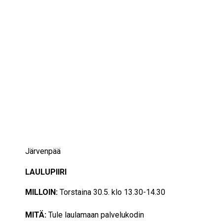
IKÄIHMISET
KOHTAAMISPAIKAT
MIESPORUKAT
YHTEYSTIEDOT
TILAA UUTISKIRJE
YHTEYDENOTTOLOMAKE
30/05/2024
13:30 — 14:30
(1h)
Järvenpää
LAULUPIIRI
MILLOIN:
Torstaina 30.5
. klo 13.30-14.30
MITÄ:
Tule laulamaan palvelukodin