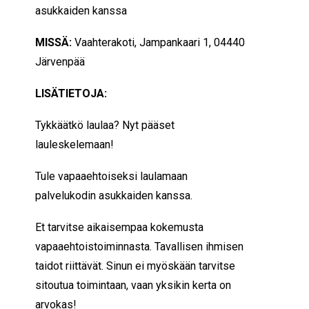
asukkaiden kanssa
MISSÄ:
Vaahterakoti, J
ampankaari 1, 04440
Järvenpää
LISÄTIETOJA:
Tykkäätkö laulaa? Nyt pääset
lauleskelemaan!
Tule vapaaehtoiseksi laulamaan
palvelukodin asukkaiden kanssa.
Et tarvitse aikaisempaa kokemusta
vapaaehtoistoiminnasta. Tavallisen ihmisen
taidot riittävät. Sinun ei myöskään tarvitse
sitoutua toimintaan, vaan yksikin kerta on
arvokas!