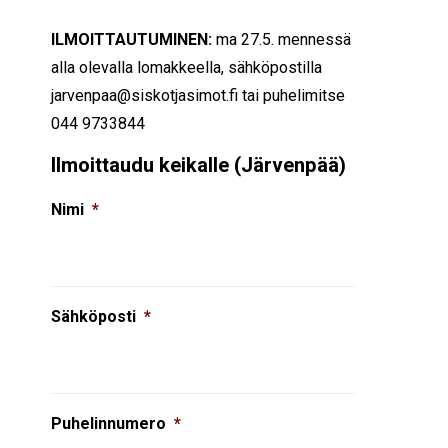
ILMOITTAUTUMINEN:
ma 27.5. mennessä
alla olevalla lomakkeella, sähköpostilla
jarvenpaa@siskotjasimot.fi tai puhelimitse
044 9733844
Ilmoittaudu keikalle (Järvenpää)
Nimi
*
Sähköposti
*
Puhelinnumero
*