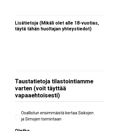
Lisätietoja (Mikäli olet alle 18-vuotias,
täytä tähän huoltajan yhteystiedot)
Taustatietoja tilastointiamme
varten (voit täyttää
vapaaehtoisesti)
Aiempi
Osallistun ensimmäistä kertaa Siskojen
osallistuminen
ja Simojen toimintaan
Oletko