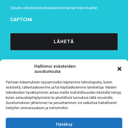
Tutustu rekisteriselosteeseemme
tämän linkin kautta!
CAPTCHA
Hallinnoi evästeiden
suostumusta
Parhaan kokemuksen tarjoamiseksi käytämme teknologioita, kuten
Tietosuojaseloste
evästeitä, tallentaaksemme ja/tai käyttääksemme laitetietoja. Näiden
tekniikoiden hyväksyminen antaa meille mahdollisuuden käsitellä tietoja,
kuten selauskäyttäytymistä tai yksilöllisiä tunnuksia tällä sivustolla.
Verkkolaskutustiedot
Suostumuksen jättäminen tai peruuttaminen voi vaikuttaa haitallisesti
tiettyihin ominaisuuksiin ja toimintoihin.
Materiaalipankki
Hyväksy