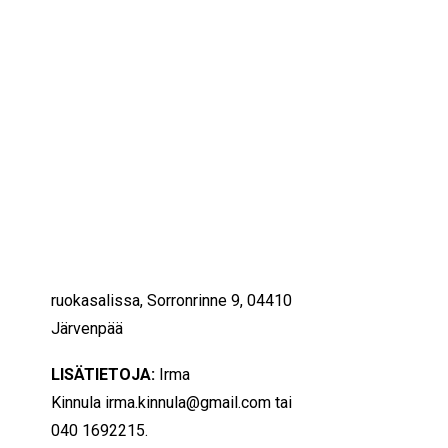
IKÄIHMISET
KOHTAAMISPAIKAT
14/02/2023
13:30 — 14:30
(1h)
MIESPORUKAT
YHTEYSTIEDOT
Järvenpää
TILAA UUTISKIRJE
YHTEYDENOTTOLOMAKE
MILLOIN:
tiistaina 14.2. klo 13.30
-14.30
MITÄ:
Ystävänpäivätanssit
laulellen
MISSÄ:
Palvelukoti Kivipuiston
ruokasalissa, Sorronrinne 9, 04410
Järvenpää
LISÄTIETOJA:
Irma
Kinnula
irma.kinnula@gmail.com
tai
040 1692215.