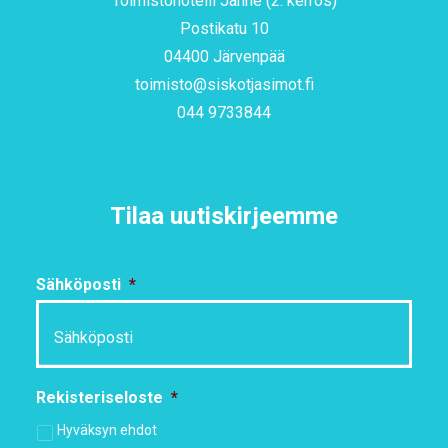
Toimistohotelli Janne (2. kerros)
Postikatu 10
04400 Järvenpää
toimisto@siskotjasimot.fi
044 9733844
Tilaa uutiskirjeemme
Sähköposti
*
Rekisteriseloste
*
Hyväksyn ehdot