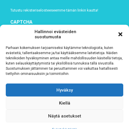
Tutustu rekisteriselosteeseemme
tämän linkin kautta!
CAPTCHA
Hallinnoi evästeiden
suostumusta
Parhaan kokemuksen tarjoamiseksi käytämme teknologioita, kuten
evästeitä, tallentaaksemme ja/tai käyttääksemme laitetietoja. Näiden
tekniikoiden hyväksyminen antaa meille mahdollisuuden käsitellä tietoja,
kuten selauskäyttäytymistä tai yksilöllisiä tunnuksia tällä sivustolla.
Suostumuksen jättäminen tai peruuttaminen voi vaikuttaa haitallisesti
tiettyihin ominaisuuksiin ja toimintoihin.
Tietosuojaseloste
Hyväksy
Verkkolaskutustiedot
Kiellä
Materiaalipankki
Näytä asetukset