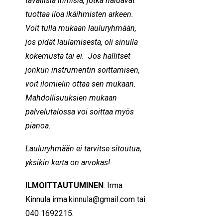
tavallisia ihmisiä, jotka haluavat
tuottaa iloa ikäihmisten arkeen.
Voit tulla mukaan lauluryhmään,
jos pidät laulamisesta, oli sinulla
kokemusta tai ei. Jos hallitset
jonkun instrumentin soittamisen,
voit ilomielin ottaa sen mukaan.
Mahdollisuuksien mukaan
palvelutalossa voi soittaa myös
pianoa.
Lauluryhmään ei tarvitse sitoutua,
yksikin kerta on arvokas!
ILMOITTAUTUMINEN
: Irma
Kinnula
irma.kinnula@gmail.com
tai
040 1692215.