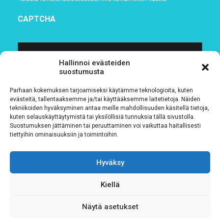
CAPTCHA
Hallinnoi evästeiden
suostumusta
Parhaan kokemuksen tarjoamiseksi käytämme teknologioita, kuten
evästeitä, tallentaaksemme ja/tai käyttääksemme laitetietoja. Näiden
tekniikoiden hyväksyminen antaa meille mahdollisuuden käsitellä tietoja,
kuten selauskäyttäytymistä tai yksilöllisiä tunnuksia tällä sivustolla.
Suostumuksen jättäminen tai peruuttaminen voi vaikuttaa haitallisesti
Tietosuojaseloste
tiettyihin ominaisuuksiin ja toimintoihin.
Verkkolaskutustiedot
Hyväksy
Materiaalipankki
Kiellä
Näytä asetukset