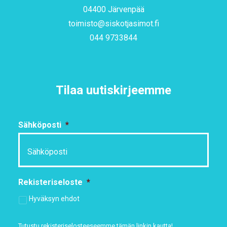
04400 Järvenpää
toimisto@siskotjasimot.fi
044 9733844
Tilaa uutiskirjeemme
Sähköposti
*
Rekisteriseloste
*
Hyväksyn ehdot
Tutustu rekisteriselosteeseemme
tämän linkin kautta!