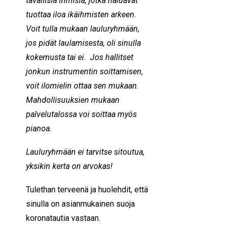
tavallisia ihmisiä, jotka haluavat
tuottaa iloa ikäihmisten arkeen.
Voit tulla mukaan lauluryhmään,
jos pidät laulamisesta, oli sinulla
kokemusta tai ei. Jos hallitset
jonkun instrumentin soittamisen,
voit ilomielin ottaa sen mukaan.
Mahdollisuuksien mukaan
palvelutalossa voi soittaa myös
pianoa.
Lauluryhmään ei tarvitse sitoutua,
yksikin kerta on arvokas!
Tulethan terveenä ja huolehdit, että
sinulla on asianmukainen suoja
koronatautia vastaan.