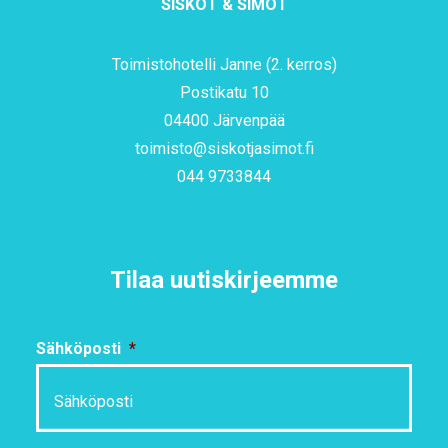
SISKOT & SIMOT
Toimistohotelli Janne (2. kerros)
Postikatu 10
04400 Järvenpää
toimisto@siskotjasimot.fi
044 9733844
Tilaa uutiskirjeemme
Sähköposti
*