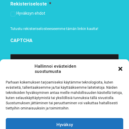
Rekisteriseloste
*
Hyväksyn ehdot
Tutustu rekisteriselosteeseemme
tämän linkin kautta!
CAPTCHA
Hallinnoi evästeiden
suostumusta
Parhaan kokemuksen tarjoamiseksi käytämme teknologioita, kuten
evästeitä, tallentaaksemme ja/tai käyttääksemme laitetietoja. Näiden
tekniikoiden hyväksyminen antaa meille mahdollisuuden käsitellä tietoja,
kuten selauskäyttäytymistä tai yksilöllisiä tunnuksia tällä sivustolla.
Suostumuksen jättäminen tai peruuttaminen voi vaikuttaa haitallisesti
Tietosuojaseloste
tiettyihin ominaisuuksiin ja toimintoihin.
Verkkolaskutustiedot
Hyväksy