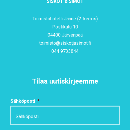
SISKOT & SIMOT
Toimistohotelli Janne (2. kerros)
Postikatu 10
04400 Järvenpää
toimisto@siskotjasimot.fi
044 9733844
Tilaa uutiskirjeemme
Sähköposti
*