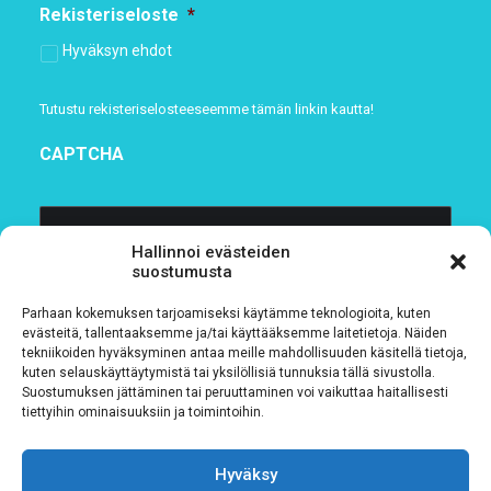
Rekisteriseloste
*
Hyväksyn ehdot
Tutustu rekisteriselosteeseemme
tämän linkin kautta!
CAPTCHA
Hallinnoi evästeiden
suostumusta
Parhaan kokemuksen tarjoamiseksi käytämme teknologioita, kuten
evästeitä, tallentaaksemme ja/tai käyttääksemme laitetietoja. Näiden
tekniikoiden hyväksyminen antaa meille mahdollisuuden käsitellä tietoja,
kuten selauskäyttäytymistä tai yksilöllisiä tunnuksia tällä sivustolla.
Suostumuksen jättäminen tai peruuttaminen voi vaikuttaa haitallisesti
Tietosuojaseloste
tiettyihin ominaisuuksiin ja toimintoihin.
Verkkolaskutustiedot
Hyväksy