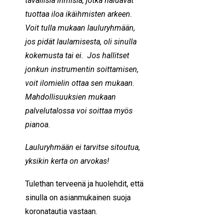
tavallisia ihmisiä, jotka haluavat
tuottaa iloa ikäihmisten arkeen.
Voit tulla mukaan lauluryhmään,
jos pidät laulamisesta, oli sinulla
kokemusta tai ei. Jos hallitset
jonkun instrumentin soittamisen,
voit ilomielin ottaa sen mukaan.
Mahdollisuuksien mukaan
palvelutalossa voi soittaa myös
pianoa.
Lauluryhmään ei tarvitse sitoutua,
yksikin kerta on arvokas!
Tulethan terveenä ja huolehdit, että
sinulla on asianmukainen suoja
koronatautia vastaan.